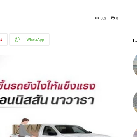
889
0
st
WhatsApp
L