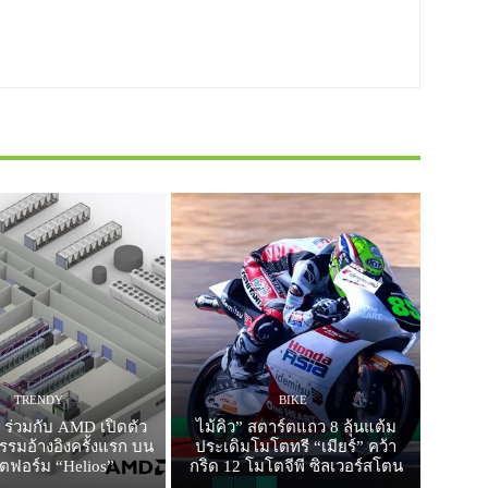
TRENDY
BIKE
 ร่วมกับ AMD เปิดตัว
ไม้คิว” สตาร์ตแถว 8 ลุ้นแต้ม
รมอ้างอิงครั้งแรก บน
ประเดิมโมโตทรี “เมียร์” คว้า
ตฟอร์ม “Helios”
กริด 12 โมโตจีพี ซิลเวอร์สโตน