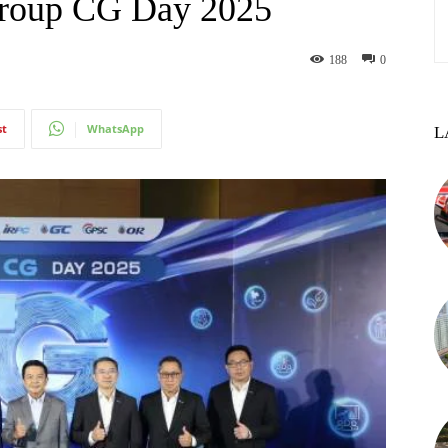
Group CG Day 2025
188
0
st
WhatsApp
L