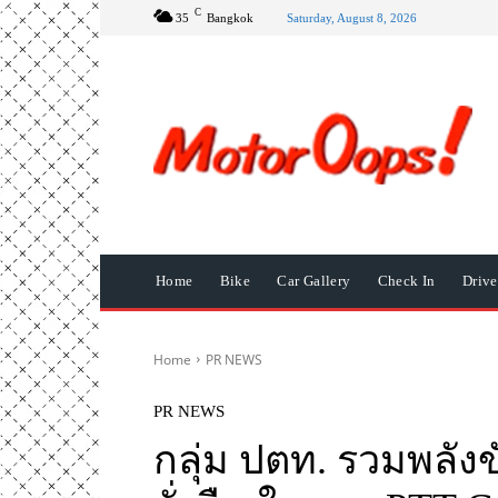
C
35
Bangkok
Saturday, August 8, 2026
Home
Bike
Car Gallery
Check In
Driv
Home
PR NEWS
PR NEWS
กลุ่ม ปตท. รวมพลังข