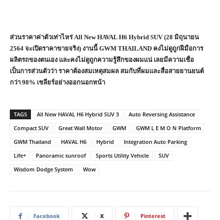
ส่วนราคาค่าตัวเท่าไหร่
All New HAVAL H
6
Hybrid SUV (28 มิถุนายน
2564 จะเปิดราคาขายจริง) งานนี้ GWM THAILAND คงไม่ดูถูกฝีมือการ
ผลิตรถของตนเอง และคงไม่ดูถูกความรู้สึกของผมแน่ เลยมีความเชื่อ
เป็นการส่วนตัวว่า ราคาต้องสมเหตุสมผล สมกับที่ผมและสื่อสายยานยนต์
กว่า 98% เชลียร์อย่างออกนอกหน้า
TAGS
All New HAVAL H6 Hybrid SUV 3
Auto Reversing Assistance
Compact SUV
Great Wall Motor
GWM
GWM L E M O N Platform
GWM Thailand
HAVAL H6
Hybrid
Integration Auto Parking
Life+
Panoramic sunroof
Sports Utility Vehicle
SUV
Wisdom Dodge System
Wow
Facebook
X
Pinterest