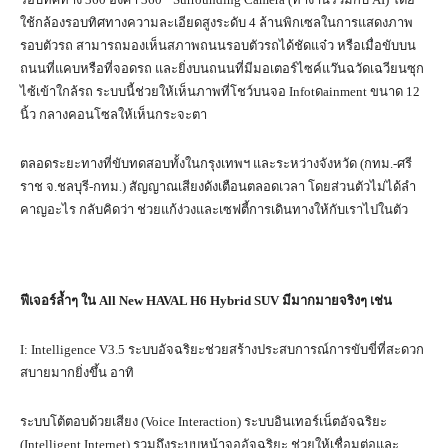
ใช้กล้องรอบทิศทางความละเอียดสูงระดับ 4 ล้านพิกเซลในการแสดงภาพ
รอบตัวรถ สามารถมองเห็นสภาพถนนรอบตัวรถได้ชัดแจ๋ว หรือเมื่อขับบน
ถนนที่แคบหรือที่จอดรถ และยิ่งบนถนนที่มีมอเตอร์ไซค์แว๊นฉวัดเฉวียนซุก
ไซ้เข้าใกล้รถ ระบบนี้ช่วยให้เห็นภาพที่โชว์บนจอ Infotดainment ขนาด 12
นิ้ว กลางคอนโซลให้เห็นกระจะตา
ตลอดระยะทางที่ขับทดสอบทั้งในกรุงเทพฯ และระหว่างจังหวัด (กทม.-ศรี
ราช จ.ชลบุรี-กทม.) สัญญาณเสียงดังเตือนตลอดเวลา โดยส่วนตัวไม่ได้ลำ
คาญอะไร กลับคิดว่า ช่วยแก้ง่วงและเซฟตี้การเดินทางให้กับเราไปในตัว
ฟีเจอร์ล้ำๆ ใน
All New HAVAL H6 Hybrid SUV มีมากมายจริงๆ เช่น
I: Intelligence V3.5 ระบบอัจฉริยะช่วยสร้างประสบการณ์การขับขี่ที่สะดวก
สบายมากยิ่งขึ้น อาทิ
ระบบโต้ตอบด้วยเสียง (Voice Interaction) ระบบอินเทอร์เน็ตอัจฉริยะ
(Intelligent Internet) รวมถึงระบบหน้าจออัจฉริยะ ช่วยให้เชื่อมต่อและ