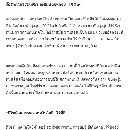
จี๊ดจ๊าดฉับไวไฮบริดเบนซินพ่วงเทอร์โบ
1.5 ลิตร
เครื่องยนต์ 1.5 ลิตรเทอร์โบ ทำงานร่วมกับมอเตอร์ไฟฟ้าให้กำลังสูงสุด 130
กิโลวัตต์ แรงม้าสูงสุด 179 กิโลวัตต์ หรือ 243 แรงม้า แรงบิดสูงสุด 530 นิว
ตันเมตร ผสานกับเทคโนโลยีล้ำสมัย ผ่านคอนเซ็ปต์ LIFE+ ระบบอัจฉริยะที่
ตอบสนองความต้องการในทุกเส้นทาง ช่วยให้ขับขี่สนุก Fun To Drive โดย
แรกๆ รู้สึกหวิวกับพวงมาลัยที่เบามือ และระยะเบรกอยู่บ้าง
แต่พอเริ่มคุ้นชิน ต้องขอชมว่า Haval H6 คันนี้ โดนใจทุกมิติ โหมดขับขี่ 4
แบบ ได้แก่ โหมดมาตรฐาน/ โหมดสปอร์ต/ โหมดประหยัด/ โหมดสภาพ
ถนนลื่น เพื่อตอบสนองการขับขี่ในสภาพถนนที่แตกต่างกัน แรกๆ ขับมะงุ้ม
มะงาหราอยู่พักใหญ่ว่า จะลองกดลองระบบเทคโนโลยีอื่นๆ ที่อัดแน่นในรถ
คันนี้อยู่มากมาย ก็ปิดจ๊อบหมดเวลาการทดสอบพอดี
“ดีไซน์-สมรรถนะ-เทคโนโลยี” ไร้ที่ติ
ดีไซน์ เทคโลโลยี-ฟีเจอร์ รวมถึงสมรรถนะการขับขี่ ดีเกินคาดไร้ที่ติจริงๆ