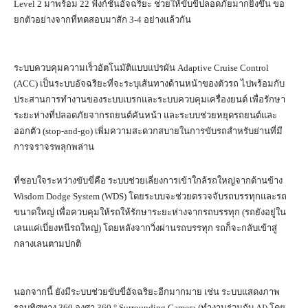
Level 2 มาพร้อม 22 ฟังก์ชั่นอัจฉริยะ ช่วยให้ขับขี่ปลอดภัยมากยิ่งขึ้น ขอ
ยกตัวอย่างจากที่ทดสอบมาสัก 3-4 อย่างแล้วกัน
ระบบควบคุมความเร็วอัตโนมัติแบบแปรผัน Adaptive Cruise Control
(ACC) เป็นระบบอัจฉริยะที่จะระบุเส้นทางด้านหน้าของตัวรถ ไปพร้อมกับ
ประสานการทำงานของระบบเบรกและระบบควบคุมเครื่องยนต์ เพื่อรักษา
ระยะห่างที่ปลอดภัยจากรถยนต์คันหน้า และระบบช่วยหยุดรถยนต์และ
ออกตัว (stop-and-go) เพิ่มความสะดวกสบายในการขับรถสำหรับย่านที่มี
การจราจรพลุกพล่าน
ที่ชอบใจระหว่างขับขี่คือ ระบบช่วยเลี่ยงการเข้าใกล้รถใหญ่จากด้านข้าง
Wisdom Dodge System (WDS) โดยระบบจะช่วยตรวจจับรถบรรทุกและรถ
ขนาดใหญ่ เพื่อควบคุมให้รถให้รักษาระยะห่างจากรถบรรทุก (รถยังอยู่ใน
เลนแค่เบี่ยงหนีรถใหญ่) โดยหลังจากวิ่งผ่านรถบรรทุก รถก็จะกลับเข้าสู่
กลางเลนตามปกติ
นอกจากนี้ ยังมีระบบช่วยขับขี่อัจฉริยะอีกมากมาย เช่น ระบบแสดงภาพ
รอบทิศทาง 360 องศา 360 ° Surrounding Camera (ทำงานร่วมกับ AI) โดย