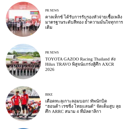
PR NEWS
คาลเท็กซ์ ได้รับการรับรองหัวจ่ายเชื้อเพลิง
มาตรฐานระดับสีทอง ย้ำความมั่นใจทุกการ
เติม
PR NEWS
TOYOTA GAZOO Racing Thailand ส่ง
Hilux TRAVO พิสูจน์แกร่งสู้ศึก AXCR
2026
BIKE
เดือดทะลุเกาะลอมบอก! ทัพนักบิด
“ฮอนด้า เรซซิ่ง ไทยแลนด์” จัดเต็มสูบ ลุย
ศึก ARRC สนาม 4 ที่มัลดาลิกา