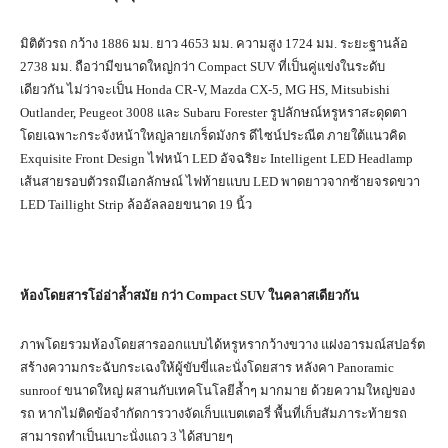
มิติตัวรถ กว้าง 1886 มม. ยาว 4653 มม. ความสูง 1724 มม. ระยะฐานล้อ
2738 มม. ถือว่ามีขนาดใหญ่กว่า Compact SUV ที่เป็นคู่แข่งในระดับ
เดียวกัน ไม่ว่าจะเป็น Honda CR-V, Mazda CX-5, MG HS, Mitsubishi
Outlander, Peugeot 3008 และ Subaru Forester รูปลักษณ์หรูหราสะดุดตา
โดยเฉพาะกระจังหน้าใหญ่ลายเกร็ดมังกร ดีไซน์ประณีต ภายใต้แนวคิด
Exquisite Front Design ไฟหน้า LED อัจฉริยะ Intelligent LED Headlamp
เส้นสายรอบตัวรถมีเอกลักษณ์ ไฟท้ายแบบ LED พาดยาวจากซ้ายจรดขวา
LED Taillight Strip ล้ออัลลอยขนาด 19 นิ้ว
ห้องโดยสารโอ่อ่าล้ำสมัย กว่า
Compact SUV ในคลาสเดียวกัน
ภาพโดยรวมห้องโดยสารออกแบบได้หรูหรากว้างขวาง แฝงอารมณ์สปอร์ต
สร้างความกระฉับกระเฉงให้ผู้ขับขี่และนั่งโดยสาร หลังคา Panoramic
sunroof ขนาดใหญ่ ผสานกับเทคโนโลยีล้ำๆ มากมาย ด้วยความใหญ่ของ
รถ หากไม่ติดข้อจำกัดการวางจัดเก็บแบตเตอรี่ พื้นที่เก็บสัมภาระท้ายรถ
สามารถทำเป็นเบาะนั่งแถว 3 ได้สบายๆ