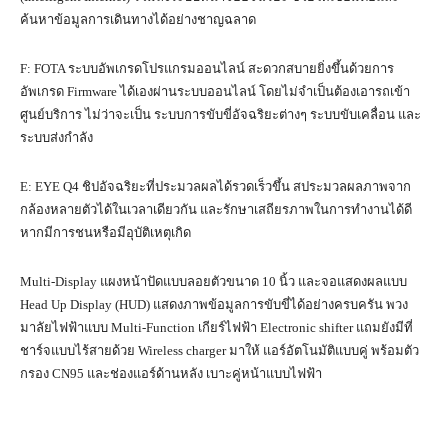
ค้นหาข้อมูลการเดินทางได้อย่างชาญฉลาด
F: FOTA ระบบอัพเกรดโปรแกรมออนไลน์ สะดวกสบายยิ่งขึ้นด้วยการ
อัพเกรด Firmware ได้เองผ่านระบบออนไลน์ โดยไม่จำเป็นต้องเอารถเข้า
ศูนย์บริการ ไม่ว่าจะเป็น ระบบการขับขี่อัจฉริยะต่างๆ ระบบขับเคลื่อน และ
ระบบส่งกำลัง
E: EYE Q4 ชิปอัจฉริยะที่ประมวลผลได้รวดเร็วขึ้น สประมวลผลภาพจาก
กล้องหลายตัวได้ในเวลาเดียวกัน และรักษาเสถียรภาพในการทำงานได้ดี
หากมีการชนหรือมีอุบัติเหตุเกิด
Multi-Display แผงหน้าปัดแบบลอยตัวขนาด 10 นิ้ว และจอแสดงผลแบบ
Head Up Display (HUD) แสดงภาพข้อมูลการขับขี่ได้อย่างครบครัน พวง
มาลัยไฟฟ้าแบบ Multi-Function เกียร์ไฟฟ้า Electronic shifter แถมยังมีที่
ชาร์จแบบไร้สายด้วย Wireless charger มาให้ แอร์อัตโนมัติแบบคู่ พร้อมตัว
กรอง CN95 และช่องแอร์ด้านหลัง เบาะคู่หน้าแบบไฟฟ้า