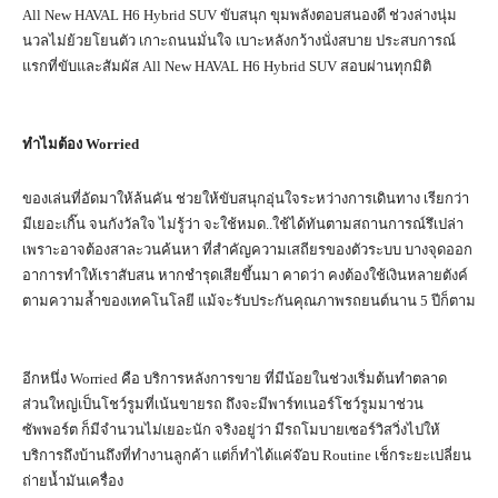
All New HAVAL H6 Hybrid SUV ขับสนุก ขุมพลังตอบสนองดี ช่วงล่างนุ่ม
นวลไม่ย้วยโยนตัว เกาะถนนมั่นใจ เบาะหลังกว้างนั่งสบาย ประสบการณ์
แรกที่ขับและสัมผัส All New HAVAL H6 Hybrid SUV สอบผ่านทุกมิติ
ทำไมต้อง Worried
ของเล่นที่อัดมาให้ล้นคัน ช่วยให้ขับสนุกอุ่นใจระหว่างการเดินทาง เรียกว่า
มีเยอะเกิ๊น จนกังวัลใจ ไม่รู้ว่า จะใช้หมด..ใช้ได้ทันตามสถานการณ์รึเปล่า
เพราะอาจต้องสาละวนค้นหา ที่สำคัญความเสถียรของตัวระบบ บางจุดออก
อาการทำให้เราสับสน หากชำรุดเสียขึ้นมา คาดว่า คงต้องใช้เงินหลายตังค์
ตามความล้ำของเทคโนโลยี แม้จะรับประกันคุณภาพรถยนต์นาน 5 ปีก็ตาม
อีกหนึ่ง Worried คือ บริการหลังการขาย ที่มีน้อยในช่วงเริ่มต้นทำตลาด
ส่วนใหญ่เป็นโชว์รูมที่เน้นขายรถ ถึงจะมีพาร์ทเนอร์โชว์รูมมาช่วน
ซัพพอร์ต ก็มีจำนวนไม่เยอะนัก จริงอยู่ว่า มีรถโมบายเซอร์วิสวิ่งไปให้
บริการถึงบ้านถึงที่ทำงานลูกค้า แต่ก็ทำได้แค่จ๊อบ Routine เช็กระยะเปลี่ยน
ถ่ายน้ำมันเครื่อง