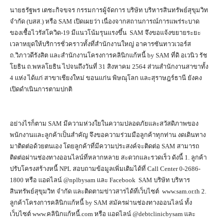
นายธรัฐพร เตชะกิจขจร กรรมการผู้จัดการ บริษัท บริหารสินทรัพย์สุขุมวิท
จำกัด (บสส.) หรือ SAM เปิดเผยว่า เนื่องจากสถานการณ์การแพร่ระบาด
ของเชื้อไวรัสโควิด-19 มีแนวโน้มรุนแรงขึ้น SAM จึงขอแจ้งขยายระยะ
เวลาหยุดให้บริการชั่วคราวทั้งที่สำนักงานใหญ่ อาคารซันทาวเวอร์ส
ถ.วิภาวดีรังสิต และสำนักงานโครงการคลินิกแก้หนี้ by SAM ที่ดิ อเวนิว รัช
โยธิน ถ.พหลโยธิน ไปจนถึงวันที่ 31 สิงหาคม 2564 ส่วนสำนักงานสาขาทั้ง
4 แห่ง ได้แก่ สาขาเชียงใหม่ ขอนแก่น พิษณุโลก และสุราษฎร์ธานี ยังคง
เปิดดำเนินการตามปกติ
อย่างไรก็ตาม SAM มีความห่วงใยในความปลอดภัยและสวัสดิภาพของ
พนักงานและลูกค้าเป็นสำคัญ จึงขอความร่วมมือลูกค้าทุกท่าน งดเดินทาง
มาติดต่อด้วยตนเอง โดยลูกค้าที่มีความประสงค์จะติดต่อ SAM สามารถ
ติดต่อผ่านช่องทางออนไลน์ที่หลากหลาย สะดวกและรวดเร็ว ดังนี้ 1. ลูกค้า
ปรับโครงสร้างหนี้ NPL สอบถามข้อมูลเพิ่มเติมได้ที่ Call Center 0-2686-
1800 หรือ แอดไลน์ @nplbysam และ Facebook SAM บริษัท บริหาร
สินทรัพย์สุขุมวิท จำกัด และติดตามข่าวสารได้ที่เว็บไซต์ www.sam.or.th 2.
ลูกค้าโครงการคลินิกแก้หนี้ by SAM สมัครผ่านช่องทางออนไลน์ ทั้ง
เว็บไซต์ www.คลินิกแก้หนี้.com หรือ แอดไลน์ @debtclinicbysam และ