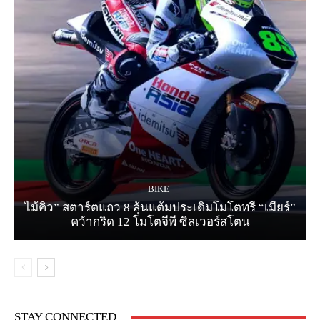
BIKE
ไม้คิว” สตาร์ตแถว 8 ลุ้นแต้มประเดิมโมโตทรี “เมียร์”
คว้ากริด 12 โมโตจีพี ซิลเวอร์สโตน
STAY CONNECTED