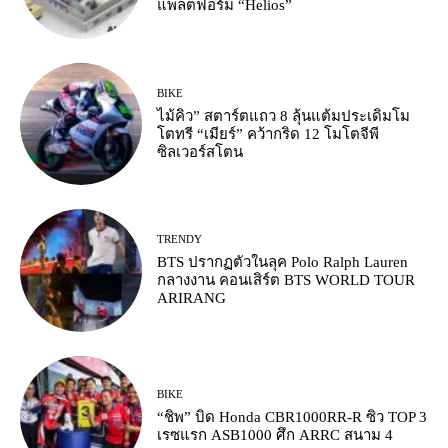
แพลตฟอร์ม “Helios”
BIKE
ไม้คิว” สตาร์ตแถว 8 ลุ้นแต้มประเดิมโม
โตทรี “เมียร์” คว้ากริด 12 โมโตจีพี
ซิลเวอร์สโตน
TRENDY
BTS ปรากฏตัวในลุค Polo Ralph Lauren
กลางงาน คอนเสิร์ต BTS WORLD TOUR
ARIRANG
BIKE
“ชิพ” บิด Honda CBR1000RR-R ซิว TOP 3
เรซแรก ASB1000 ศึก ARRC สนาม 4