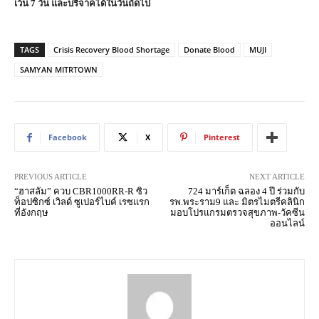
เว้น
7
วัน และบริจาคได้ในวันถัดไป
TAGS
Crisis Recovery Blood Shortage
Donate Blood
MUJI
SAMYAN MITRTOWN
Facebook
X
Pinterest
PREVIOUS ARTICLE
NEXT ARTICLE
“ฮาสลัม” ควบ CBR1000RR-R ซิว
724 มาร์เก็ต ฉลอง 4 ปี ร่วมกับ
ท็อปซิกซ์ เวิลด์ ซูเปอร์ไบค์ เรซแรก
รพ.พระราม9 และ มิตรไมตรีคลินิก
ที่อังกฤษ
มอบโปรแกรมตรวจสุขภาพ-วัคซีน
ออนไลน์