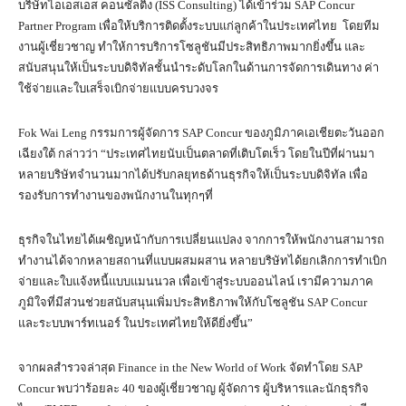
บริษัทไอเอสเอส คอนซัลติ้ง (ISS Consulting) ได้เข้าร่วม SAP Concur
Partner Program เพื่อให้บริการติดตั้งระบบแก่ลูกค้าในประเทศไทย โดยทีม
งานผู้เชี่ยวชาญ ทำให้การบริการโซลูชันมีประสิทธิภาพมากยิ่งขึ้น และ
สนับสนุนให้เป็นระบบดิจิทัลชั้นนำระดับโลกในด้านการจัดการเดินทาง ค่า
ใช้จ่ายและใบเสร็จเบิกจ่ายแบบครบวงจร
Fok Wai Leng กรรมการผู้จัดการ SAP Concur ของภูมิภาคเอเชียตะวันออก
เฉียงใต้ กล่าวว่า “ประเทศไทยนับเป็นตลาดที่เติบโตเร็ว โดยในปีที่ผ่านมา
หลายบริษัทจำนวนมากได้ปรับกลยุทธด้านธุรกิจให้เป็นระบบดิจิทัล เพื่อ
รองรับการทำงานของพนักงานในทุกๆที่
ธุรกิจในไทยได้เผชิญหน้ากับการเปลี่ยนแปลง จากการให้พนักงานสามารถ
ทำงานได้จากหลายสถานที่แบบผสมผสาน หลายบริษัทได้ยกเลิกการทำเบิก
จ่ายและใบแจ้งหนี้แบบแมนนวล เพื่อเข้าสู่ระบบออนไลน์ เรามีความภาค
ภูมิใจที่มีส่วนช่วยสนับสนุนเพิ่มประสิทธิภาพให้กับโซลูชัน SAP Concur
และระบบพาร์ทเนอร์ ในประเทศไทยให้ดียิ่งขึ้น”
จากผลสำรวจล่าสุด Finance in the New World of Work จัดทำโดย SAP
Concur พบว่าร้อยละ 40 ของผู้เชี่ยวชาญ ผู้จัดการ ผู้บริหารและนักธุรกิจ