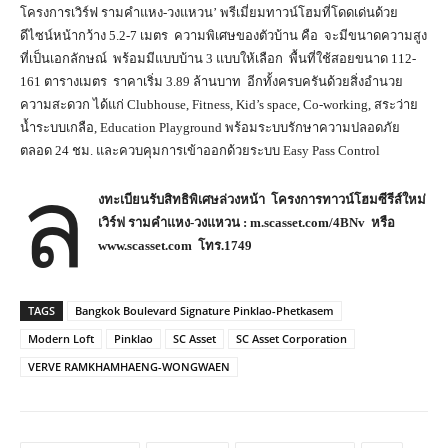
โครงการเวิร์ฟ รามคำแหง-วงแหวน’ พรีเมี่ยมทาวน์โฮมที่โดดเด่นด้วย
ดีไซน์หน้ากว้าง 5.2-7 เมตร ความพิเศษของตัวบ้าน คือ จะมีขนาดความสูง
ที่เป็นเอกลักษณ์ พร้อมมีแบบบ้าน 3 แบบให้เลือก พื้นที่ใช้สอยขนาด 112-
161 ตารางเมตร ราคาเริ่ม 3.89 ล้านบาท อีกทั้งครบครันด้วยสิ่งอำนวย
ความสะดวก ได้แก่ Clubhouse, Fitness, Kid’s space, Co-working, สระว่าย
น้ำระบบเกลือ, Education Playground พร้อมระบบรักษาความปลอดภัย
ตลอด 24 ชม. และควบคุมการเข้าออกด้วยระบบ Easy Pass Control
ล
งทะเบียนรับสิทธิพิเศษล่วงหน้า โครงการทาวน์โฮมซีรีส์ใหม่
เวิร์ฟ รามคำแหง-วงแหวน :
m.scasset.com/4BNv หรือ
www.scasset.com โทร.1749
TAGS
Bangkok Boulevard Signature Pinklao-Phetkasem
Modern Loft
Pinklao
SC Asset
SC Asset Corporation
VERVE RAMKHAMHAENG-WONGWAEN