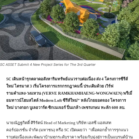
SC ASSET Submit 4 New Project Series for The 3rd Quarter
SC เดินหน้ารุกตลาดอสังหาริมทรัพย์แนวราบต่อเนื่อง ส่ง 4 โครงการซีรีส์
ใหม่ ไตรมาส 3 เริ่มโครงการแรกกรกฎาคมนี้ ประเดิมด้วย เวิร์ฟ
รามคำแหง-วงแหวน (VERVE RAMKHAMHAENG-WONGWAEN) พรีเมี่
ยมทาวน์โฮมสไตล์ Modern Loft ซีรีส์ใหม่” หลังโกยยอดจอง โครงการ
ใหม่ บางกอก บูเลอวาร์ด ซิกเนเจอร์ ปิ่นเกล้า-เพชรเกษม ทะลัก 600 ลบ.
นายณัฏฐกิตติ์ ศิริรัตน์ Head of Marketing บริษัท เอสซี แอสเสท
คอร์ปอเรชั่น จำกัด (มหาชน) หรือ SC เปิดเผยว่า “เพื่อตอกย้ำการรุกแนว
ราบต่อเนื่องและพัฒนาบ้านทุกระดับราคา พร้อมกับมุ่งสู่การเป็นแบรนด์บ้าน