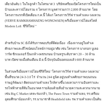
เดี่ยวอันดับ 1 ในใจลูกค้า ในไตรมาส 3 บริษัทเตรียมเปิดโครงการใหม่เป็น
บ้านและทาวน์โฮมรวม 4 โครงการ มูลค่ารวมกว่า 2,800 ล้านบาท โดย
โครงการแรกที่เปิดเดือน ก.ค.นี้ ได้แก่ โครงการเวิร์ฟ รามคำแหง-วงแหวน
(VERVE RAMKHAMHAENG-WONGWAEN) พรีเมี่ยมทาวน์โฮมสไตล์
Modern Loft ซีรีส์ใหม่ ”
สำหรับบ้าน SC ยังได้รับการตอบรับที่ดีต่อเนื่อง เนื่องจากอยู่ในทำเล
ศักยภาพและดีไซน์ตอบโจทย์การอยู่อาศัย เช่น โครงการ บางกอก บูเลอ
วาร์ด ซิกเนเจอร์ ปิ่นเกล้า-เพชรเกษม บ้านหรูระดับราคา 20 – 30 ล้าน
บาท เปิดขายเมื่อต้นเดือน มิ.ย.นี้ ปัจจุบันมียอดจองแล้ว 600 ล้านบาท
ในส่วนพรีเมี่ยมทาวน์โฮมซีรีส์ใหม่ ‘โครงการเวิร์ฟ รามคำแหง-วงแหวน’
พื้นที่ขนาด 24-3-3.0 ไร่ จำนวน 244 ยูนิต อยู่บนทำเลศักยภาพบนถนน
ราษฎร์พัฒนา ติดถนนรามคำแหง ใกล้ทางขึ้นวงแหวนฯ รามอินทราและ
รถไฟฟ้าสายสีส้มในอนาคต รายล้อมด้วยสิ่งอำนวยความสะดวกมากมาย
เช่น Big C Market เคหะร่มเกล้า, The Paseo Town รามคำแหง, รร.เตรียม
อุดมศึกษาน้อมเกล้า, รร.นานาชาติ Heathfield และ รพ.รามคำแหง เป็นต้น