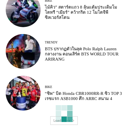
BIKE
ไม้คิว” สตาร์ตแถว 8 ลุ้นแต้มประเดิมโม
โตทรี “เมียร์” คว้ากริด 12 โมโตจีพี
ซิลเวอร์สโตน
TRENDY
BTS ปรากฏตัวในลุค Polo Ralph Lauren
กลางงาน คอนเสิร์ต BTS WORLD TOUR
ARIRANG
BIKE
“ชิพ” บิด Honda CBR1000RR-R ซิว TOP 3
เรซแรก ASB1000 ศึก ARRC สนาม 4
Load more