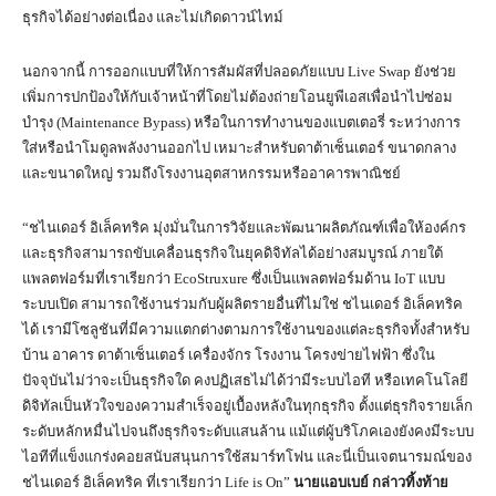
ธุรกิจได้อย่างต่อเนื่อง และไม่เกิดดาวน์ไทม์
นอกจากนี้ การออกแบบที่ให้การสัมผัสที่ปลอดภัยแบบ Live Swap ยังช่วย
เพิ่มการปกป้องให้กับเจ้าหน้าที่โดยไม่ต้องถ่ายโอนยูพีเอสเพื่อนำไปซ่อม
บำรุง (Maintenance Bypass) หรือในการทำงานของแบตเตอรี่ ระหว่างการ
ใส่หรือนำโมดูลพลังงานออกไป เหมาะสำหรับดาต้าเซ็นเตอร์ ขนาดกลาง
และขนาดใหญ่ รวมถึงโรงงานอุตสาหกรรมหรืออาคารพาณิชย์
“ชไนเดอร์ อิเล็คทริค มุ่งมั่นในการวิจัยและพัฒนาผลิตภัณฑ์เพื่อให้องค์กร
และธุรกิจสามารถขับเคลื่อนธุรกิจในยุคดิจิทัลได้อย่างสมบูรณ์ ภายใต้
แพลตฟอร์มที่เราเรียกว่า EcoStruxure ซึ่งเป็นแพลตฟอร์มด้าน IoT แบบ
ระบบเปิด สามารถใช้งานร่วมกับผู้ผลิตรายอื่นที่ไม่ใช่ ชไนเดอร์ อิเล็คทริค
ได้ เรามีโซลูชันที่มีความแตกต่างตามการใช้งานของแต่ละธุรกิจทั้งสำหรับ
บ้าน อาคาร ดาต้าเซ็นเตอร์ เครื่องจักร โรงงาน โครงข่ายไฟฟ้า ซึ่งใน
ปัจจุบันไม่ว่าจะเป็นธุรกิจใด คงปฏิเสธไม่ได้ว่ามีระบบไอที หรือเทคโนโลยี
ดิจิทัลเป็นหัวใจของความสำเร็จอยู่เบื้องหลังในทุกธุรกิจ ตั้งแต่ธุรกิจรายเล็ก
ระดับหลักหมื่นไปจนถึงธุรกิจระดับแสนล้าน แม้แต่ผู้บริโภคเองยังคงมีระบบ
ไอทีที่แข็งแกร่งคอยสนับสนุนการใช้สมาร์ทโฟน และนี่เป็นเจตนารมณ์ของ
ชไนเดอร์ อิเล็คทริค ที่เราเรียกว่า Life is On”
นายแอบเบย์ กล่าวทิ้งท้าย