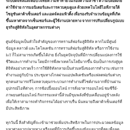
ระบบดิจิทัลและตอบโจทย์ความท้าทายในเรื่องความล่าช้า ความปลอดภัย
ค่าใช้จ่าย การมอนิเตอร์และการควบคุมดูแล ด้วยเทคโนโลยีไอทีภายใต้
โซลูชันดาต้าเซ็นเตอร์ และเอดจ์คอมพิวติ้ง เพื่อรองรับจำนวนข้อมูลที่เกิด
ขึ้นมหาศาลจากเซ็นเซอร์และผู้ใช้งานปลายทาง จากการปรับเปลี่ยนรูปแบบ
ธุรกิจสู่ดิจิทัลในอุตสาหกรรมต่างๆ
ศูนย์ข้อมูลเป็นหัวใจสำคัญของการทรานส์ฟอร์มสู่ดิจิทัล หากไม่มีศูนย์
ข้อมูล คลาวด์ และโคโลเคชัน การทรานส์ฟอร์มสู่ดิจิทัล หรือการใช้งาน
IoT ก็ไม่สามารถเกิดขึ้นได้ง่าย ยิ่งในยุคปัจจุบันที่มีการเปลี่ยนแปลงการใช้
ชีวิตและการทำงาน โดยมีการพึ่งพาเทคโนโลยีมากขึ้น นับเป็นการเร่งสู่ยุค
ดิจิทัลอย่างรวดเร็ว การใช้ดิจิทัลกลายเป็นส่วนหนึ่งของการทำงาน เช่นการ
ทำงานอยู่กับบ้าน ประชุมทางไกลผ่านแอปพลิเคชันหรือแฟลตฟอร์มต่างๆ
ทุกคนสามารถรีโมทควบคุมกระบวนการทำงานที่ไซต์งานจากที่บ้านผ่าน
อุปกรณ์ไอทีต่างๆ การช้อปปิ้งออนไลน์ การสั่งอาหารออนไลน์ ชมซีรี่ย์-
ภาพยนตร์ออนไลน์ กิจกรรมเหล่านี้ล้วนมีขุมพลังที่ขับเคลื่อนอยู่ข้างหลัง
เพื่อให้เราสามารถทำกิจกรรมได้อย่างราบรื่น นั่นหมายถึงดาต้าเซ็นเตอร์ที่
มีประสิทธิภาพ
ทุกวันนี้ สิ่งสำคัญที่จะเข้ามาช่วยเพิ่มประสิทธิภาพในการประมวลผลข้อมูล
มหาศาลจากปลายทาง หรือจุดที่มีการเกิดขึ้นของข้อมูลมากที่สุด เพื่อลด