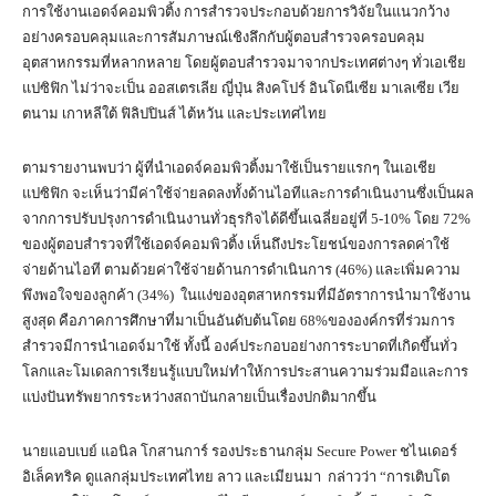
การใช้งานเอดจ์คอมพิวติ้ง การสำรวจประกอบด้วยการวิจัยในแนวกว้าง
อย่างครอบคลุมและการสัมภาษณ์เชิงลึกกับผู้ตอบสำรวจครอบคลุม
อุตสาหกรรมที่หลากหลาย โดยผู้ตอบสำรวจมาจากประเทศต่างๆ ทั่วเอเชีย
แปซิฟิก ไม่ว่าจะเป็น ออสเตรเลีย ญี่ปุ่น สิงคโปร์ อินโดนีเซีย มาเลเซีย เวีย
ตนาม เกาหลีใต้ ฟิลิปปินส์ ไต้หวัน และประเทศไทย
ตามรายงานพบว่า ผู้ที่นำเอดจ์คอมพิวติ้งมาใช้เป็นรายแรกๆ ในเอเชีย
แปซิฟิก จะเห็นว่ามีค่าใช้จ่ายลดลงทั้งด้านไอทีและการดำเนินงานซึ่งเป็นผล
จากการปรับปรุงการดำเนินงานทั่วธุรกิจได้ดีขึ้นเฉลี่ยอยู่ที่ 5-10% โดย 72%
ของผู้ตอบสำรวจที่ใช้เอดจ์คอมพิวติ้ง เห็นถึงประโยชน์ของการลดค่าใช้
จ่ายด้านไอที ตามด้วยค่าใช้จ่ายด้านการดำเนินการ (46%) และเพิ่มความ
พึงพอใจของลูกค้า (34%) ในแง่ของอุตสาหกรรมที่มีอัตราการนำมาใช้งาน
สูงสุด คือภาคการศึกษาที่มาเป็นอันดับต้นโดย 68%ขององค์กรที่ร่วมการ
สำรวจมีการนำเอดจ์มาใช้ ทั้งนี้ องค์ประกอบอย่างการระบาดที่เกิดขึ้นทั่ว
โลกและโมเดลการเรียนรู้แบบใหม่ทำให้การประสานความร่วมมือและการ
แบ่งปันทรัพยากรระหว่างสถาบันกลายเป็นเรื่องปกติมากขึ้น
นายแอบเบย์ แอนิล โกสานการ์ รองประธานกลุ่ม Secure Power ชไนเดอร์
อิเล็คทริค ดูแลกลุ่มประเทศไทย ลาว และเมียนมา กล่าวว่า “การเติบโต