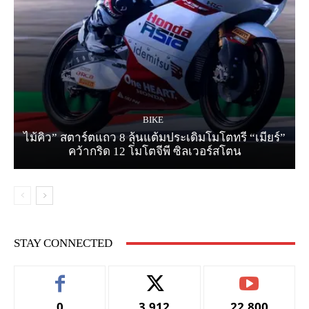
BIKE
ไม้คิว” สตาร์ตแถว 8 ลุ้นแต้มประเดิมโมโตทรี “เมียร์”
คว้ากริด 12 โมโตจีพี ซิลเวอร์สโตน
STAY CONNECTED
0
3,912
22,800