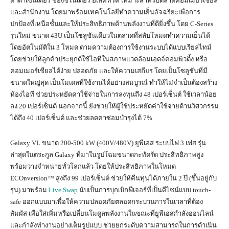
ดาต้าเซ็นเตอร์ ของชไนเดอร์ อิเล็คทริค เหมาะสำหรับตลาดคอมเมอร์เชียล
และสำนักงาน โดยมาพร้อมเทคโนโลยีทำความเย็นอัจฉริยะเพื่อการ
ปกป้องที่เหนือชั้นและให้ประสิทธิภาพด้านพลังงานที่ดียิ่งขึ้น โดย C-Series
รุ่นใหม่ ขนาด 43U เป็นโซลูชันเดียวในตลาดที่สลับโหมดทำความเย็นได้
โดยอัตโนมัติใน 3 โหมด ตามความต้องการใช้งานระบบได้แบบเรียลไทม์
โดยช่วยให้ลูกค้าประยุกต์ใช้ไอทีในสภาพแวดล้อมเอดจ์คอมพิวติ้ง หรือ
คอมเมอร์เชียลได้ง่าย ปลอดภัย และให้ความเสถียร โดยเป็นโซลูชันที่มี
ขนาดใหญ่สุด เป็นโมเดลที่ใช้งานได้อย่างสมบูรณ์ ทำให้ไม่จำเป็นต้องสร้าง
ห้องไอที ช่วยประหยัดค่าใช้จ่ายในการลงทุนถึง 48 เปอร์เซ็นต์ ใช้เวลาน้อย
ลง 20 เปอร์เซ็นต์ นอกจากนี้ ยังช่วยให้ผู้ใช้ประหยัดค่าใช้จ่ายด้านวิศวกรรม
ได้ถึง 40 เปอร์เซ็นต์ และช่วยลดค่าซ่อมบำรุงได้ 7%
Galaxy VL ขนาด 200-500 kW (400V/480V) ยูพีเอส ระบบไฟ 3 เฟส รุ่น
ล่าสุดในตระกูล Galaxy ที่มาในรูปโฉมขนาดกะทัดรัด ประสิทธิภาพสูง
พร้อมวางจำหน่ายทั่วโลกแล้ว โดยให้ประสิทธิภาพในโหมด
ECOnversion™ สูงถึง 99 เปอร์เซ็นต์ ช่วยให้คืนทุนได้ภายใน 2 ปี (ขึ้นอยู่กับ
รุ่น) มาพร้อม
Live Swap
นับเป็นการบุกเบิกฟีเจอร์ที่เป็นดีไซน์แบบ touch-
safe ออกแบบมาเพื่อให้ความปลอดภัยตลอดกระบวนการในเวลาที่ต้อง
สัมผัส เพื่อใส่เพิ่มหรือเปลี่ยนโมดูลพลังงานในขณะที่ยูพีเอสกำลังออนไลน์
และกำลังทำงานอย่างเต็มรูปแบบ ช่วยยกระดับความสามารถในการดำเนิน