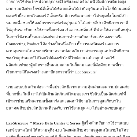
จากการใช้ประโยชน์จากอุปกรณ์ไอทีและเอดจ์คอมพิวติ้งมีการเติบโตสูง
มาก รวมถึงประโยชน์ที่เห็นได้ชัด จะเห็นได้ว่าปัจจุบันเทคโนโลยีด้านเอดจ์
คอมพิวติ้งจากชไนเดอร์ อิเล็คทริค มีการพัฒนาอย่างไม่หยุดยั้ง โดยมีเป้า
หมายเพื่อช่วยให้องค์กรทรานฟอร์มสู่ยุค 4.0 ได้อย่างมีประสิทธิภาพ เรามี
โซลูชันรองรับการใช้งานทั้งฮาร์ดแวร์และซอฟต์แวร์ ที่ช่วยให้ความยืดหยุ่น
ในการใช้งานทั้งหมดสอดประสานการทำงานกับฮาร์ดแวร์ของเรา หรือ
Connecting Product ได้อย่างเป็นหนึ่งเดียว ทั้งการมอนิเตอร์ และการ
ควบคุมระยะไกล ระบบรักษาความปลอดภัย เราสามารถดูแลประสิทธิภาพ
ของโซลูชันเอดจ์ได้โดยไม่ต้องเข้าไปที่ไซต์งาน แม้ว่าลูกค้าจะใช้
ผลิตภัณฑ์ของผู้ผลิตรายอื่นผสมผสานกันก็ตาม และนี่คือศักยภาพที่เรา
เรียกภายใต้โครงสร้างสถาปัตยกรรมนี้ว่า EcoStruxure”
นายแอบเบย์ เสริมต่อว่า “เพื่อประสิทธิภาพ ความคุ้มค่าและความปลอดภัย
ที่มากขึ้น วันนี้ เราได้เปิดตัวผลิตภัณฑ์ใหม่ของเรา ซึ่งนับเป็นผลิตภัณฑ์ที่
เข้ามาช่วยเสริมความแข็งแกร่ง และลดค่าใช้จ่ายในการดูแลรักษาใน
อนาคต ด้วยประสิทธิภาพที่รองรับการใช้งานยุค 4.0 ได้อย่างครอบคลุม”
EcoStruxure™ Micro Data Center C Series
ตู้แร็คสำหรับการใช้งานแบบ
เอดจ์ขนาดใหม่ ให้ความจุถึง 43U โดดเด่นด้วยความจุสูงสุดในสายไมโคร