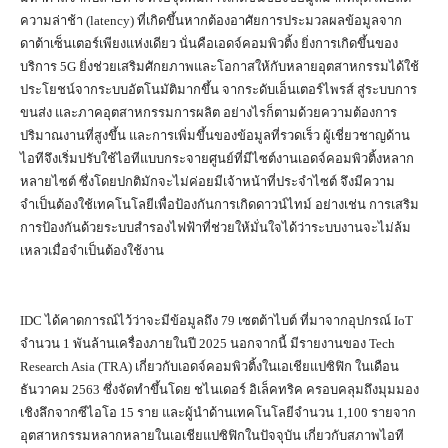
ความล่าช้า (latency) ที่เกิดขึ้นหากต้องอาศัยการประมวลผลข้อมูลจาก
ดาต้าเซ็นเตอร์เพียงแห่งเดียว นั่นคือเอดจ์คอมพิวติ้ง ยิ่งการเกิดขึ้นของ
บริการ 5G ยิ่งช่วยเสริมศักยภาพและโอกาสให้กับหลายอุตสาหกรรมได้ใช้
ประโยชน์จากระบบอัตโนมัติมากขึ้น จากระดับเอ็นเตอร์​ไพรส์ สู่ระบบการ
ขนส่ง และภาคอุตสาหกรรมการผลิต อย่างไรก็ตามด้วยความต้องการ
ปริมาณงานที่สูงขึ้น และการเพิ่มขึ้นของข้อมูลที่รวดเร็ว ผู้เชี่ยวชาญด้าน
ไอทีจึงเริ่มปรับใช้ไอทีแบบกระจายศูนย์ที่มีไซต์งานเอดจ์คอมพิวติ้งหลาก
หลายไซต์ ซึ่งโดยปกติมักจะไม่ค่อยมีเจ้าหน้าที่ประจำไซต์ จึงมีความ
จำเป็นต้องใช้เทคโนโลยีเพื่อป้องกันการเกิดดาวน์ไทม์ อย่างเช่น การเสริม
การป้องกันด้วยระบบสำรองไฟฟ้าที่ช่วยให้มั่นใจได้ว่าระบบงานจะไม่ล้ม
เหลวเมื่อจำเป็นต้องใช้งาน
IDC ได้คาดการณ์ไว้ว่าจะมีข้อมูลถึง 79 เซตต้าไบต์ ที่มาจากอุปกรณ์ IoT
จำนวน 1 พันล้านเครื่องภายในปี 2025 นอกจากนี้ มีรายงานของ Tech
Research Asia (TRA) เกี่ยวกับเอดจ์คอมพิวติ้งในเอเชียแปซิฟิก ในเดือน
ธันวาคม 2563 ซึ่งจัดทำขึ้นโดย ชไนเดอร์ อิเล็คทริค ครอบคลุมถึงมุมมอง
เชิงลึกจากซีไอโอ 15 ราย และผู้นำด้านเทคโนโลยีจำนวน 1,100 รายจาก
อุตสาหกรรมหลากหลายในเอเชียแปซิฟิกในปัจจุบัน เกี่ยวกับสภาพไอที