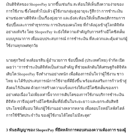
เงินดิจิทัลของ ShopeePay มากขึ้นเช่นกัน สะท้อนให้เห็นถึงความง่ายของ
การใช้งาน ซึ่งโดยทั่วไปแล้ว ผู้ใช้งานกลุ่มสูงอายุจะรู้สึกว่า การชำระเงิน
ผ่านช่องทางดิจิทัล เป็นเรื่องยุ่งยาก และยังสะท้อนให้เห็นถึงพฤติกรรมการ
ช้อปปิ้งและการทำธุรกรรม การเงินของคนไทย ที่กำลังมุ่งเข้าสู่โลกดิจิทัล
อย่างแท้จริง โดย ShopeePay จะยังให้ความสำคัญกับการสร้างอีโคซิสเต็ม
แบบบูรณาการ เพื่อมอบประสบการณ์ การชำระเงิน ที่สะดวกและคุ้มค่าแก่ผู้
ใช้งานทุกเพศทุกวัย
นายศุภวิทย์ หงส์อมรสิน ผู้อำนวยการ ช้อปปี้เพย์ (ประเทศไทย) จำกัด เปิด
เผยว่า “การชำระเงินดิจิทัลเป็นส่วนสำคัญ ที่ช่วยผลักดันให้เศรษฐกิจดิจิทัล
เติบโต ShopeePay จึงทำงานอย่างหนัก เพื่อต้องการมั่นใจว่าผู้ใช้งาน ชาว
ไทย จะได้รับประสบการณ์การใช้จ่ายที่ดียิ่งขึ้น พร้อมส่งเสริมการก้าวเข้าสู่
สังคมไร้เงินสด ด้วยการสร้างความแข็งแกร่งให้แก่อีโคซิสเต็มของเรา
อย่างต่อเนื่อง ไม่เพียงเท่านี้จากการเติบโตของการใช้งานบริการชำระเงิน
ดิจิทัล เราจึงมุ่งสร้างอีโคซิสเต็มที่ยั่งยืนในระยะยาว และยกระดับสิทธิ
ประโยชน์ที่มอบ ให้แก่ผู้ใช้งานอย่างหลากหลาย เพื่อตอบโจทย์ไลฟ์สไตล์
การใช้ชีวิตประจำวัน ของผู้ใช้งานได้โดยไม่มีสะดุด”
3
พันธสัญญาของ
ShopeePay
ที่ยึดหลักการตอบสนองความต้องการ ของผู้