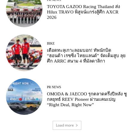
TOYOTA GAZOO Racing Thailand ส่ง
Hilux TRAVO พิสูจน์แกร่งสู้ศึก AXCR
2026
BIKE
เดือดทะลุเกาะลอมบอก! ทัพนักบิด
“ฮอนด้า เรซซิ่ง ไทยแลนด์” จัดเต็มสูบ ลุย
ศึก ARRC สนาม 4 ที่มัลดาลิกา
PR NEWS
OMODA & JAECOO รุกตลาดครึ่งปีหลัง ชู
กลยุทธ์ REEV Pioneer ผ่านแคมเปญ
“Right Deal, Right Now”
Load more