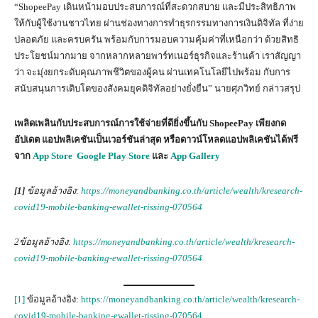
“ShopeePay เดินหน้ามอบประสบการณ์ที่สะดวกสบาย และมีประสิทธิภาพ
ให้กับผู้ใช้งานชาวไทย ผ่านช่องทางการทำธุรกรรมทางการเงินดิจิทัล ที่ง่าย
ปลอดภัย และครบครัน พร้อมกับการมอบความคุ้มค่าที่เหนือกว่า ด้วยสิทธิ
ประโยชน์มากมาย จากหลากหลายพาร์ทเนอร์ธุรกิจและร้านค้า เราสัญญา
ว่า จะมุ่งยกระดับคุณภาพชีวิตของผู้คน ผ่านเทคโนโลยีไปพร้อม กับการ
สนับสนุนการเติบโตของสังคมยุคดิจิทัลอย่างยั่งยืน” นายศุภวิทย์ กล่าวสรุป
เพลิดเพลินกับประสบการณ์การใช้จ่ายที่ดียิ่งขึ้นกับ
ShopeePay
เพียงกด
อัปเดต แอปพลิเคชันเป็นเวอร์ชันล่าสุด หรือดาวน์โหลดแอปพลิเคชันได้ฟรี
จาก
App Store
Google Play Store
และ
App Gallery
[1]
ข้อมูลอ้างอิง
:
https://moneyandbanking.co.th/article/wealth/kresearch-
covid19-mobile-banking-ewallet-rissing-070564
2
ข้อมูลอ้างอิง
:
https://moneyandbanking.co.th/article/wealth/kresearch-
covid19-mobile-banking-ewallet-rissing-070564
[1]
ข้อมูลอ้างอิง:
https://moneyandbanking.co.th/article/wealth/kresearch-
covid19-mobile-banking-ewallet-rissing-070564