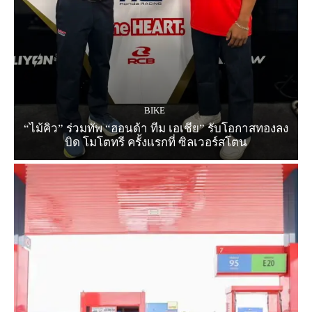
BIKE
“ไม้คิว” ร่วมทัพ “ฮอนด้า ทีม เอเชีย” รับโอกาสทองลง
บิด โมโตทรี ครั้งแรกที่ ซิลเวอร์สโตน