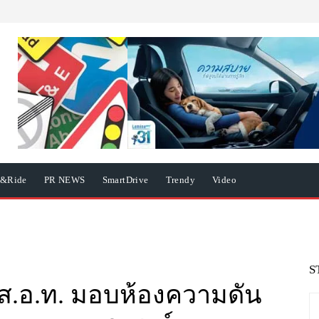
e&Ride
PR NEWS
SmartDrive
Trendy
Video
S
บ ส.อ.ท. มอบห้องความดัน