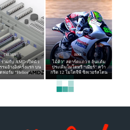
TRENDY
BIKE
 ร่วมกับ AMD เปิดตัว
ไม้คิว” สตาร์ตแถว 8 ลุ้นแต้ม
รมอ้างอิงครั้งแรก บน
ประเดิมโมโตทรี “เมียร์” คว้า
ตฟอร์ม “Helios”
กริด 12 โมโตจีพี ซิลเวอร์สโตน