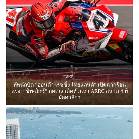
BIKE
ทัพนักบิด “ฮอนด้า เรซซิ่ง ไทยแลนด์” เปิดฉากร้อน
แรง! “ชิพ-มิกซ์” กดเวลาติดหัวแถว ARRC สนาม 4 ที่
มัลดาลิกา