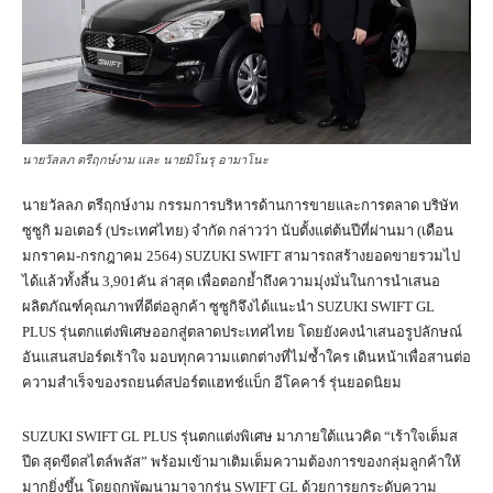
นายวัลลภ ตรีฤกษ์งาม และ นายมิโนรุ อามาโนะ
นายวัลลภ ตรีฤกษ์งาม กรรมการบริหารด้านการขายและการตลาด บริษัท
ซูซูกิ มอเตอร์ (ประเทศไทย) จำกัด กล่าวว่า นับตั้งแต่ต้นปีที่ผ่านมา (เดือน
มกราคม-กรกฎาคม 2564) SUZUKI SWIFT สามารถสร้างยอดขายรวมไป
ได้แล้วทั้งสิ้น 3,901คัน ล่าสุด เพื่อตอกย้ำถึงความมุ่งมั่นในการนำเสนอ
ผลิตภัณฑ์คุณภาพที่ดีต่อลูกค้า ซูซูกิจึงได้แนะนำ SUZUKI SWIFT GL
PLUS รุ่นตกแต่งพิเศษออกสู่ตลาดประเทศไทย โดยยังคงนำเสนอรูปลักษณ์
อันแสนสปอร์ตเร้าใจ มอบทุกความแตกต่างที่ไม่ซ้ำใคร เดินหน้าเพื่อสานต่อ
ความสำเร็จของรถยนต์สปอร์ตแฮทช์แบ็ก อีโคคาร์ รุ่นยอดนิยม
SUZUKI SWIFT GL PLUS รุ่นตกแต่งพิเศษ มาภายใต้แนวคิด “เร้าใจเต็มส
ปีด สุดขีดสไตล์พลัส” พร้อมเข้ามาเติมเต็มความต้องการของกลุ่มลูกค้าให้
มากยิ่งขึ้น โดยถูกพัฒนามาจากรุ่น SWIFT GL ด้วยการยกระดับความ