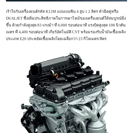
เร้าใจกับเครื่องยนต์รหัส K12M แบบเบนซิน 4 สูบ 1.2 ลิตร หัวฉีดคู่หรือ
DUALJET ซึ่งเพิ่มประสิทธิภาพในการเผาไหม้ของเครื่องยนต์ให้สมบูรณ์ยิ่ง
ขึ้น ด้วยกำลังสูงสุด 83 แรงม้า ที่ 6,000 รอบต่อนาที แรงบิดสูงสุด 108 นิวตัน
เมตร ที่ 4,400 รอบต่อนาที เกียร์อัตโนมัติ CVT พร้อมรองรับน้ำมันเชื้อเพลิง
ประเภท E20 ประหยัดเชื้อเพลิงโดยเฉลี่ยกว่า 23 กิโลเมตร/ลิตร