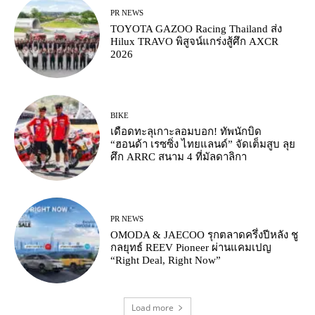
PR NEWS
TOYOTA GAZOO Racing Thailand ส่ง
Hilux TRAVO พิสูจน์แกร่งสู้ศึก AXCR
2026
BIKE
เดือดทะลุเกาะลอมบอก! ทัพนักบิด
“ฮอนด้า เรซซิ่ง ไทยแลนด์” จัดเต็มสูบ ลุย
ศึก ARRC สนาม 4 ที่มัลดาลิกา
PR NEWS
OMODA & JAECOO รุกตลาดครึ่งปีหลัง ชู
กลยุทธ์ REEV Pioneer ผ่านแคมเปญ
“Right Deal, Right Now”
Load more