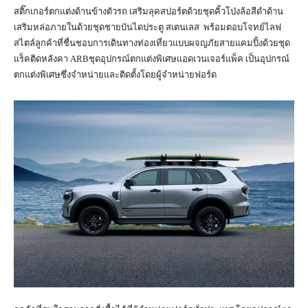
สติ๊กเกอร์ตกแต่งด้านข้างตัวรถ เสริมลุคสปอร์ตด้วยชุดคิ้วโป่งล้อสีดำด้าน
เสริมหล่อภายในด้วยชุดชายบันไดประตู สเตนเลส พร้อมตอบโจทย์ไลฟ
สไตล์ลูกค้าที่ชื่นชอบการเดินทางท่องเที่ยวแบบผจญภัยสายแคมปิ้งด้วยชุด
แร็คติดหลังคา ARBชุดอุปกรณ์ตกแต่งพิเศษแอดเวนเจอร์แพ็ค เป็นอุปกรณ์
ตกแต่งพิเศษซึ่งจำหน่ายและติดตั้งโดยผู้จำหน่ายฟอร์ด