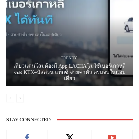
TRENDY
เที่ยวแดนโสมต้องมี App LACHA ไม่ใช้เบอร์เกาหลี
จอง KTX–บัสด่วน แท็กซี่ จ่ายค่าตั๋ว ครบจบในแอป
เดียว
STAY CONNECTED