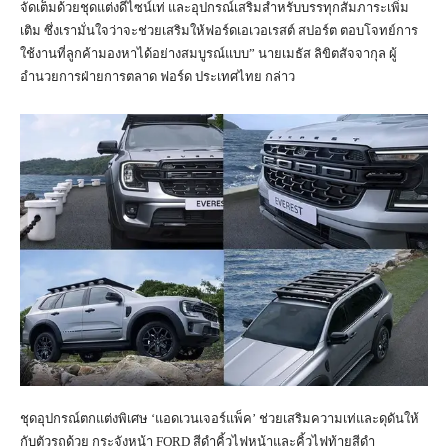
จัดเต็มด้วยชุดแต่งดีไซน์เท่ และอุปกรณ์เสริมสำหรับบรรทุกสัมภาระเพิ่ม
เติม ซึ่งเรามั่นใจว่าจะช่วยเสริมให้ฟอร์ดเอเวอเรสต์ สปอร์ต ตอบโจทย์การ
ใช้งานที่ลูกค้ามองหาได้อย่างสมบูรณ์แบบ” นายเมธัส ลิขิตสัจจากุล ผู้
อำนวยการฝ่ายการตลาด ฟอร์ด ประเทศไทย กล่าว
ชุดอุปกรณ์ตกแต่งพิเศษ ‘แอดเวนเจอร์แพ็ค’ ช่วยเสริมความเท่และดุดันให้
กับตัวรถด้วย กระจังหน้า FORD สีดำคิ้วไฟหน้าและคิ้วไฟท้ายสีดำ