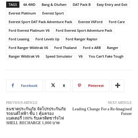
TAGS
4A 4WD
Bang & Olufsen
DAT Pack B
Easy Entry and Exit
Everest Platinum
Everest Sport
Everest Sport DAT Pack Adventure Pack
Everest V6Ford
Ford Care
Ford Everest Platinum V6
Ford Everest Sport Adventure Pack
Ford Leasing
Ford Levels Up
Ford Ranger Raptor
Ford Ranger Wildtrak V6
Ford Thailand
Ford x ARB
Ranger
Ranger Wildtrak V6
Speed Simulator
V6
You Can’t Fake Tough
Facebook
X
Pinterest
PREVIOUS ARTICLE
NEXT ARTICLE
ธนชาตประกันภัย จัดโปรประกันภัย
Leading Change For a Re-Imagined
รถยนต์ไฟฟ้า ชั้น 1 คุ้มครอง
Future
แบตเตอรี่ 100% รับเครดิตชาร์จไฟ
SHELL RECHARGE 1,000 บาท