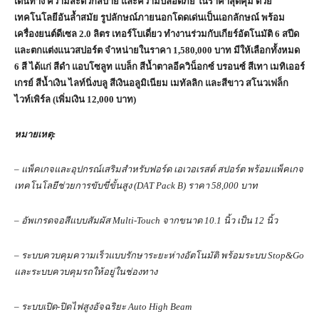
เดินทาง
ความสะดวกสบาย
และความปลอดภัย
ในราคาสุดคุ้ม ด้วย
เทคโนโลยีอันล้ำสมัย
รูปลักษณ์ภายนอก
โดดเด่นเป็นเอกลักษณ์ พร้อม
เครื่องยนต์ดีเซล
2.0 ลิตร เทอร์โบเดี่ยว ทำงานร่วมกับเกียร์อัตโนมัติ 6 สปีด
และตกแต่งแนวสปอร์ต จำหน่ายในราคา 1,580,000 บาท มีให้เลือกทั้งหมด
6 สี ได้แก่ สีดำ แอบโซลูท แบล็ก สีน้ำตาลอีควิน็อกซ์ บรอนซ์ สีเทา เมทิเออร์
เกรย์ สีน้ำเงิน ไลท์นิ่งบลู สีเงินอลูมิเนียม เมทัลลิก และสีขาว สโนวเฟล็ก
ไวท์เพิร์ล (เพิ่มเงิน 12,000 บาท)
หมายเหตุ
:
–
แพ็คเกจและอุปกรณ์เสริมสำหรับฟอร์ด
เอเวอเรสต์
สปอร์ต
พร้อมแพ็คเกจ
เทคโนโลยีช่วยการขับขี่ขั้นสูง
(DAT Pack B)
ราคา
58,000
บาท
– อัพเกรดจอสีแบบสัมผัส Multi-Touch จากขนาด 10.1 นิ้ว เป็น 12 นิ้ว
– ระบบควบคุมความเร็วแบบรักษาระยะห่างอัตโนมัติ พร้อมระบบ Stop&Go
และระบบควบคุมรถให้อยู่ในช่องทาง
– ระบบเปิด-ปิดไฟสูงอัจฉริยะ Auto High Beam