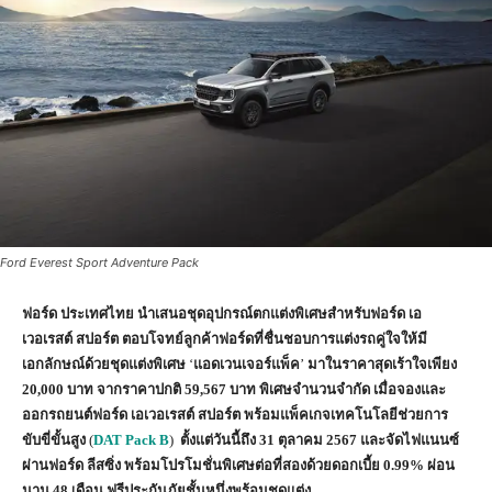
Ford Everest Sport Adventure Pack
ฟอร์ด
ประเทศไทย
นำเสนอชุดอุปกรณ์ตกแต่งพิเศษสำหรับฟอร์ด เอ
เวอเรสต์ สปอร์ต
ตอบโจทย์ลูกค้าฟอร์ดที่ชื่นชอบการแต่งรถคู่ใจให้มี
เอกลักษณ์ด้วยชุดแต่งพิเศษ
‘
แอดเวนเจอร์แพ็ค
’
มาในราคาสุดเร้าใจเพียง
20,000
บาท
จากราคาปกติ
59,567
บาท
พิเศษจำนวนจำกัด
เมื่อจองและ
ออกรถยนต์ฟอร์ด
เอเวอเรสต์
สปอร์ต พร้อมแพ็คเกจเทคโนโลยีช่วยการ
ขับขี่ขั้นสูง
(
DAT Pack B
)
ตั้งแต่วันนี้ถึง
31
ตุลาคม
2567
และจัดไฟแนนซ์
ผ่านฟอร์ด
ลีสซิ่ง
พร้อมโปรโมชั่นพิเศษต่อที่สองด้วยดอกเบี้ย
0.99%
ผ่อน
นาน
48
เดือน
ฟรีประกันภัยชั้นหนึ่งพร้อมชุดแต่ง