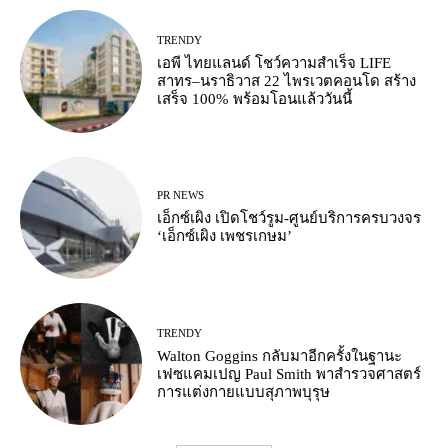
TRENDY
เอพี ไทยแลนด์ โชว์ความสำเร็จ LIFE
สาทร–นราธิวาส 22 ไพรเวตคอนโด สร้าง
เสร็จ 100% พร้อมโอนแล้ววันนี้
PR NEWS
เอ็กซ์เผิง เปิดโชว์รูม-ศูนย์บริการครบวงจร
‘เอ็กซ์เผิง เพชรเกษม’
TRENDY
Walton Goggins กลับมาอีกครั้งในฐานะ
เฟซแคมเปญ Paul Smith พาสำรวจศาสตร์
การแต่งกายแบบสุภาพบุรุษ