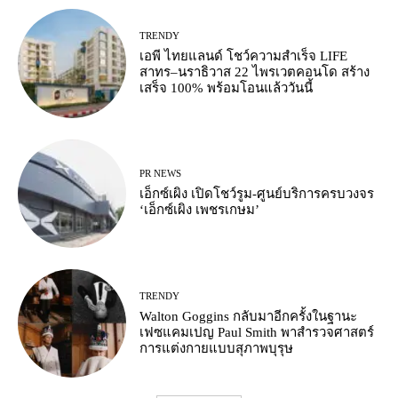
TRENDY
เอพี ไทยแลนด์ โชว์ความสำเร็จ LIFE
สาทร–นราธิวาส 22 ไพรเวตคอนโด สร้าง
เสร็จ 100% พร้อมโอนแล้ววันนี้
PR NEWS
เอ็กซ์เผิง เปิดโชว์รูม-ศูนย์บริการครบวงจร
‘เอ็กซ์เผิง เพชรเกษม’
TRENDY
Walton Goggins กลับมาอีกครั้งในฐานะ
เฟซแคมเปญ Paul Smith พาสำรวจศาสตร์
การแต่งกายแบบสุภาพบุรุษ