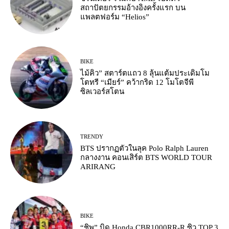
สถาปัตยกรรมอ้างอิงครั้งแรก บน
แพลตฟอร์ม “Helios”
BIKE
ไม้คิว” สตาร์ตแถว 8 ลุ้นแต้มประเดิมโม
โตทรี “เมียร์” คว้ากริด 12 โมโตจีพี
ซิลเวอร์สโตน
TRENDY
BTS ปรากฏตัวในลุค Polo Ralph Lauren
กลางงาน คอนเสิร์ต BTS WORLD TOUR
ARIRANG
BIKE
“ชิพ” บิด Honda CBR1000RR-R ซิว TOP 3