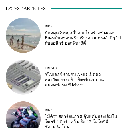
LATEST ARTICLES
BIKE
ปักหมุดวันหยุดนี้! ออกไปสร้างช่วงเวลา
พิเศษกับครอบครัวสร้างความทรงจำดีๆ ไป
กับออนิกซ์ ฮอสพิทาลิตี้
TRENDY
ชไนเดอร์ ร่วมกับ AMD เปิดตัว
สถาปัตยกรรมอ้างอิงครั้งแรก บน
แพลตฟอร์ม “Helios”
BIKE
ไม้คิว” สตาร์ตแถว 8 ลุ้นแต้มประเดิมโม
โตทรี “เมียร์” คว้ากริด 12 โมโตจีพี
ซิลเวอร์สโตน