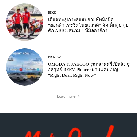
BIKE
เดือดทะลุเกาะลอมบอก! ทัพนักบิด
“ฮอนด้า เรซซิ่ง ไทยแลนด์” จัดเต็มสูบ ลุย
ศึก ARRC สนาม 4 ที่มัลดาลิกา
PR NEWS
OMODA & JAECOO รุกตลาดครึ่งปีหลัง ชู
กลยุทธ์ REEV Pioneer ผ่านแคมเปญ
“Right Deal, Right Now”
Load more