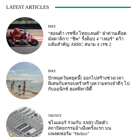
LATEST ARTICLES
BIKE
“ฮอนด้า เรซซิ่ง ไทยแลนด์” ฝ่าด่านเดือด
มัลดาลิกา! “ชิพ” รั้งท็อป 4 “เฟอร์” คว้า
แต้มสำคัญ ARRC สนาม 4 เรซ 2
BIKE
ปักหมุดวันหยุดนี้! ออกไปสร้างช่วงเวลา
พิเศษกับครอบครัวสร้างความทรงจำดีๆ ไป
กับออนิกซ์ ฮอสพิทาลิตี้
TRENDY
ชไนเดอร์ ร่วมกับ AMD เปิดตัว
สถาปัตยกรรมอ้างอิงครั้งแรก บน
แพลตฟอร์ม “Helios”