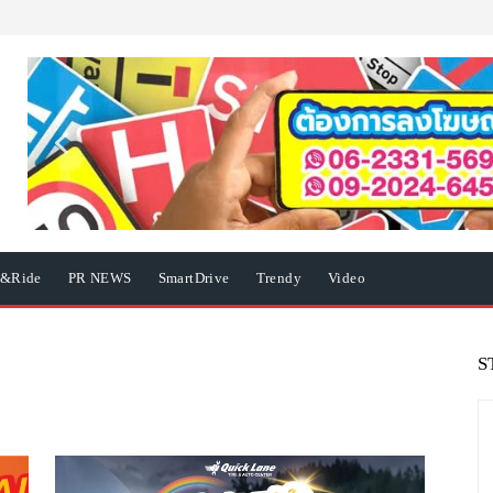
e&Ride
PR NEWS
SmartDrive
Trendy
Video
S