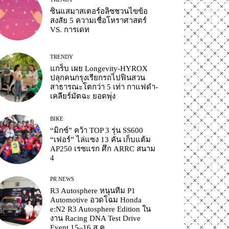
ซินแสมาสเตอร์อลิซชวนไขข้อ
สงสัย 5 ความเชื่อโหราศาสตร์
VS. การเดท
TRENDY
แกร็บ เผย Longevity-HYROX
ปลุกคนกรุงเรียกรถไปฟินสวน
สาธารณะโตกว่า 5 เท่า กาแฟดำ-
เคลียร์มัตฉะ ยอดพุ่ง
BIKE
“มิกซ์” คว้า TOP 3 รุ่น SS600
“เฟอร์” ไล่แซง 13 คัน เก็บแต้ม
AP250 เรซแรก ศึก ARRC สนาม
4
PR NEWS
R3 Autosphere หนุนทีม P1
Automotive อวดโฉม Honda
e:N2 R3 Autosphere Edition ใน
งาน Racing DNA Test Drive
Event 15–16 ส.ค.