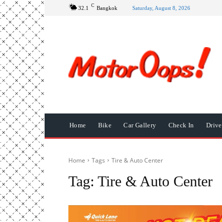
C
32.1
Bangkok
Saturday, August 8, 2026
Home
Bike
Car Gallery
Check In
Driv
Home
Tags
Tire & Auto Center
Tag:
Tire & Auto Center