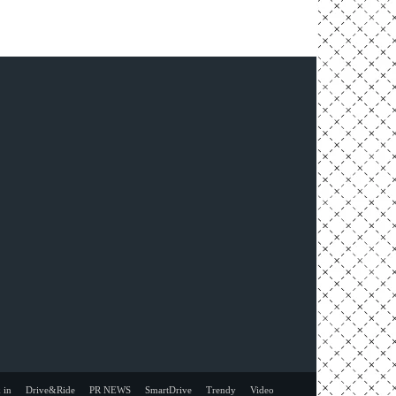
 in
Drive&Ride
PR NEWS
SmartDrive
Trendy
Video