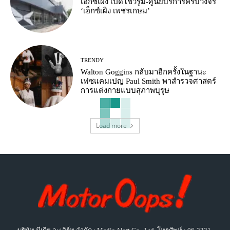
เอ็กซ์เผิง เปิดโชว์รูม-ศูนย์บริการครบวงจร
‘เอ็กซ์เผิง เพชรเกษม’
TRENDY
Walton Goggins กลับมาอีกครั้งในฐานะ
เฟซแคมเปญ Paul Smith พาสำรวจศาสตร์
การแต่งกายแบบสุภาพบุรุษ
Load more