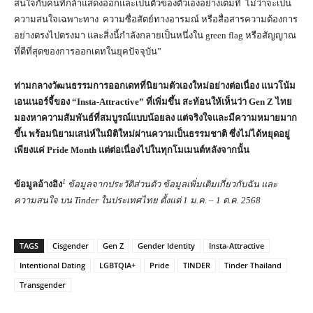
สนใจกับคนที่กล้าแสดงออกและเป็นตัวของตัวเองอย่างเต็มที่ ไม่ว่าจะเป็น
ความสนใจเฉพาะทาง ความซื่อสัตย์ทางอารมณ์ หรือสื่อสารความต้องการ
อย่างตรงไปตรงมา และสิ่งนี้กำลังกลายเป็นหนึ่งใน green flag หรือสัญญาณ
ที่ดีที่สุดของการออกเดทในยุคปัจจุบัน”
ท่ามกลางวัฒนธรรมการออกเดทที่นิยามตัวเองใหม่อย่างต่อเนื่อง แนวโน้ม
เอนเนอร์จี้ของ
“Insta-Attractive”
ที่เพิ่มขึ้น สะท้อนให้เห็นว่า
Gen Z
ไทย
มองหาความสัมพันธ์ที่สมบูรณ์แบบน้อยลง แต่จริงใจและมีความหมายมาก
ขึ้น พร้อมนิยามเสน่ห์ในมิติใหม่ผ่านความเป็นธรรมชาติ ซึ่งไม่ได้หยุดอยู่
เพียงแค่
Pride Month
แต่ต่อเนื่องไปในทุกโมเมนต์หลังจากนั้น
1
ข้อมูลอ้างอิง
ข้อมูลจากประวัติส่วนตัว ข้อมูลเพิ่มเติมเกี่ยวกับฉัน และ
ความสนใจ บน Tinder ในประเทศไทย ตั้งแต่ 1 ม.ค. – 1 ต.ค. 2568
TAGS
Cisgender
Gen Z
Gender Identity
Insta-Attractive
Intentional Dating
LGBTQIA+
Pride
TINDER
Tinder Thailand
Transgender