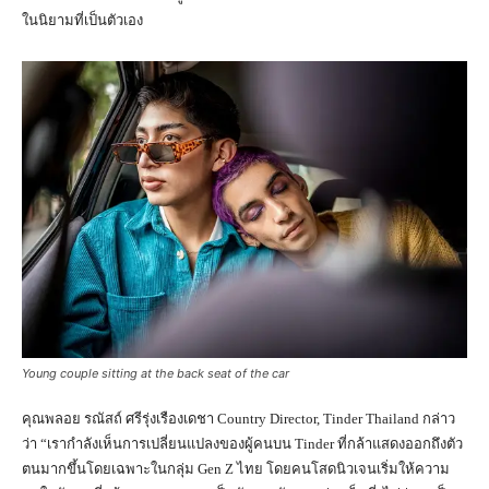
ในนิยามที่เป็นตัวเอง
Young couple sitting at the back seat of the car
คุณพลอย รณัสถ์ ศรีรุ่งเรืองเดชา Country Director, Tinder Thailand กล่าว
ว่า “เรากำลังเห็นการเปลี่ยนแปลงของผู้คนบน Tinder ที่กล้าแสดงออกถึงตัว
ตนมากขึ้นโดยเฉพาะในกลุ่ม Gen Z ไทย โดยคนโสดนิวเจนเริ่มให้ความ