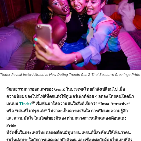
Tinder Reveal Insta-Attractive New Dating Trends Gen Z Thai Season's Greetings Pride
วัฒนธรรมการออกเดทของ
Gen Z
ในประเทศไทยกำลังเปลี่ยนไป เมื่อ
ความนิยมของโปรไฟล์ที่ตกแต่งให้ดูเพอร์เฟกต์ค่อย ๆ ลดลง โดยคนโสดนิว
Ⓡ
เจนบน
Tinder
เริ่มหันมาให้ความสนใจสิ่งที่เรียกว่า
“Insta-Attractive”
หรือ
“
เสน่ห์ไม่ปรุงแต่ง
”
ไม่ว่าจะเป็นความจริงใจ การเปิดเผยความรู้สึก
และความมั่นใจในสไตล์ของตัวเอง ท่ามกลางการเฉลิมฉลองเดือนแห่ง
Pride
ที่จัดขึ้นในประเทศไทยตลอดเดือนมิถุนายน เทรนด์นี้สะท้อนให้เห็นว่าคน
รุ่นใหม่สบายใจกับการแสดงออกถึงตัวตน และเชื่อมต่อกับผู้คนในแบบที่ตัว