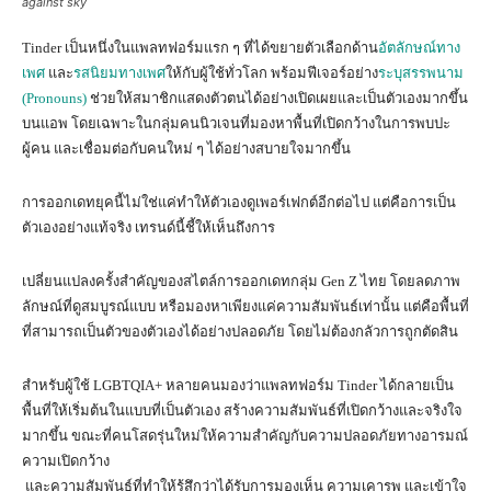
against sky
Tinder เป็นหนึ่งในแพลทฟอร์มแรก ๆ ที่ได้ขยายตัวเลือกด้าน
อัตลักษณ์ทาง
เพศ
และ
รสนิยมทางเพศ
ให้กับผู้ใช้ทั่วโลก พร้อมฟีเจอร์อย่าง
ระบุสรรพนาม
(Pronouns)
ช่วยให้สมาชิกแสดงตัวตนได้อย่างเปิดเผยและเป็นตัวเองมากขึ้น
บนแอพ โดยเฉพาะในกลุ่มคนนิวเจนที่มองหาพื้นที่เปิดกว้างในการพบปะ
ผู้คน และเชื่อมต่อกับคนใหม่ ๆ ได้อย่างสบายใจมากขึ้น
การออกเดทยุคนี้ไม่ใช่แค่ทำให้ตัวเองดูเพอร์เฟกต์อีกต่อไป แต่คือการเป็น
ตัวเองอย่างแท้จริง เทรนด์นี้ชี้ให้เห็นถึงการ
เปลี่ยนแปลงครั้งสำคัญของสไตล์การออกเดทกลุ่ม Gen Z ไทย โดยลดภาพ
ลักษณ์ที่ดูสมบูรณ์แบบ หรือมองหาเพียงแค่ความสัมพันธ์เท่านั้น แต่คือพื้นที่
ที่สามารถเป็นตัวของตัวเองได้อย่างปลอดภัย โดยไม่ต้องกลัวการถูกตัดสิน
สำหรับผู้ใช้ LGBTQIA+ หลายคนมองว่าแพลทฟอร์ม Tinder ได้กลายเป็น
พื้นที่ให้เริ่มต้นในแบบที่เป็นตัวเอง สร้างความสัมพันธ์ที่เปิดกว้างและจริงใจ
มากขึ้น ขณะที่คนโสดรุ่นใหม่ให้ความสำคัญกับความปลอดภัยทางอารมณ์
ความเปิดกว้าง
และความสัมพันธ์ที่ทำให้รู้สึกว่าได้รับการมองเห็น ความเคารพ และเข้าใจ