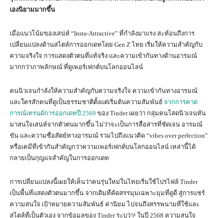
เองนิยามมากขึ้น
เมื่อแนวโน้มของเสน่ห์ “Insta-Attractive” ที่กำลังมาแรง สะท้อนถึงการ
เปลี่ยนแปลงด้านสไตล์การออกเดทโดย Gen Z ไทย เริ่มให้ความสำคัญกับ
ความจริงใจ การแสดงตัวตนที่แท้จริง และความเข้ากันทางด้านอารมณ์
มากกว่าภาพลักษณ์ ที่ดูเพอร์เฟกต์บนโลกออนไลน์
คนนิวเจนกำลังให้ความสำคัญกับความจริงใจ ความเข้ากันทางอารมณ์
และใครสักคนที่ดูเป็นธรรมชาติตั้งแต่เริ่มต้นความสัมพันธ์
จากการคาด
การณ์เทรนด์การออกเดทปี 2569
ของ Tinder เผยว่า กลุ่มคนโสดนิวเจนหัน
มาสนใจเสน่ห์จากตัวตนมากขึ้น ไม่ว่าจะเป็นการสื่อสารที่ชัดเจน อารมณ์
ขัน และความซื่อสัตย์ทางอารมณ์ รวมไปถึงแนวคิด “vibes over perfection”
หรือเคมีที่เข้ากันสำคัญกว่าความเพอร์เฟกต์บนโลกออนไลน์ เหล่านี้ได้
กลายเป็นกุญแจสำคัญในการออกเดท
การเปลี่ยนแปลงนี้เผยให้เห็นว่าคนรุ่นใหม่ในไทยเริ่มใช้โปรไฟล์ Tinder
เป็นพื้นที่แสดงตัวตนมากขึ้น จากเดิมที่คัดสรรมุมเฉพาะมุมที่ดูดี สู่การแชร์
ความสนใจ เป้าหมายความสัมพันธ์ ค่านิยม ไปจนถึงสรรพนามที่ใช้และ
สไตล์ที่เป็นตัวเอง จากข้อมูลของ Tinder ระบุว่า¹ ในปี 2568 ความสนใจ