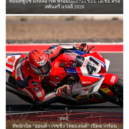
ทีมมิตซูบิชิ แรลลี่อาร์ต พร้อมป้องกันแชมป์ เอเชีย ครอ
สคันทรี แรลลี่ 2026
BIKE
ทัพนักบิด “ฮอนด้า เรซซิ่ง ไทยแลนด์” เปิดฉากร้อน