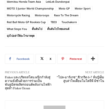
Idemitsu Honda Team Asia
LekLek Dundonpai
MOTO 3 Junior World Championship
Moto GP
Motor Sport
Motorcycle Racing
Motoroops
Race To The Dream
Red Bull Moto GP Rookies Cup
TB33
Touchakorn
What Stops You
ดั้นด้นไป
ดั้นด้นไปไทยแลนด์
มุ่งไปอย่าให้อะไรมาหยุด
Facebook
X
Pinterest
PREVIOUS ARTICLE
NEXT ARTICLE
Fisker และบริดจสโตน ผนึกกำลังสู่
“โปล-มาร์เกซ” ซิวกริด 6-7 ลั่นบู๊เต็ม
ความยั่งยืนด้วยการร่วมเป็น
สูบล่าโพเดี้ยมโมโตจีพี มิซาโน
พันธมิตรผลิตรถยนต์พลังงานไฟฟ้า
สุดล้ำ Fisker Ocean