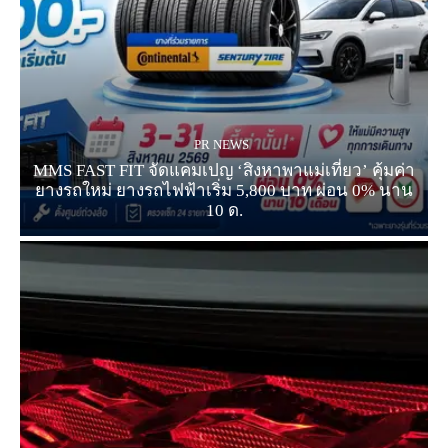
PR NEWS
MMS FAST FIT จัดแคมเปญ ‘สิงหาพาแม่เที่ยว’ คุ้มค่า
ยางรถใหม่ ยางรถไฟฟ้าเริ่ม 5,800 บาท ผ่อน 0% นาน
10 ด.