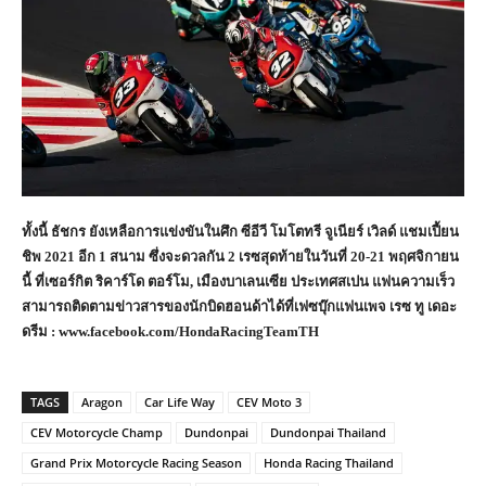
ทั้งนี้ ธัชกร ยังเหลือการแข่งขันในศึก ซีอีวี โมโตทรี จูเนียร์ เวิลด์ แชมเปี้ยน
ชิพ 2021 อีก 1 สนาม ซึ่งจะดวลกัน 2 เรซสุดท้ายในวันที่ 20-21 พฤศจิกายน
นี้ ที่เซอร์กิต ริคาร์โด ตอร์โม
, เมืองบาเลนเซีย ประเทศสเปน แฟนความเร็ว
สามารถติดตามข่าวสารของนักบิดฮอนด้าได้ที่เฟซบุ๊กแฟนเพจ เรซ ทู เดอะ
ดรีม : www.facebook.com/HondaRacingTeamTH
TAGS
Aragon
Car Life Way
CEV Moto 3
CEV Motorcycle Champ
Dundonpai
Dundonpai Thailand
Grand Prix Motorcycle Racing Season
Honda Racing Thailand