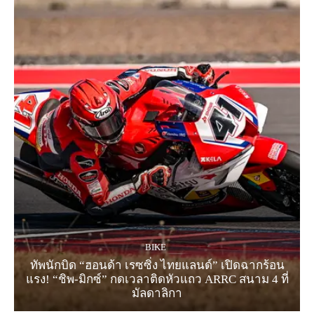
BIKE
ทัพนักบิด “ฮอนด้า เรซซิ่ง ไทยแลนด์” เปิดฉากร้อน
แรง! “ชิพ-มิกซ์” กดเวลาติดหัวแถว ARRC สนาม 4 ที่
มัลดาลิกา