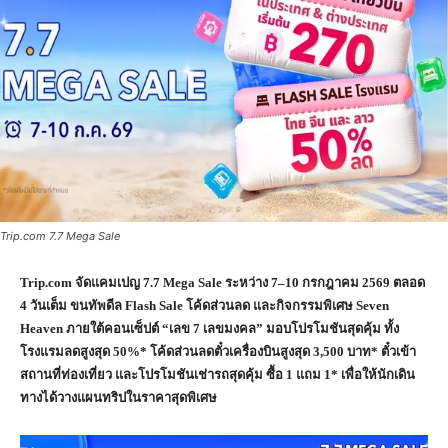
Trip.com 7.7 Mega Sale
Trip.com
จัดแคมเปญ
7.7 Mega Sale
ระหว่าง
7–10
กรกฎาคม
2569
ตลอด
4
วันเต็ม ขนทัพดีล
Flash Sale
โค้ดส่วนลด และกิจกรรมพิเศษ
Seven
Heaven
ภายใต้คอนเซ็ปต์ “เลข
7
เลขมงคล” มอบโปรโมชันสุดคุ้ม ทั้ง
โรงแรมลดสูงสุด
50%*
โค้ดส่วนลดตั๋วเครื่องบินสูงสุด
3,500
บาท* ตั๋วเข้า
สถานที่ท่องเที่ยว และโปรโมชันเช่ารถสุดคุ้ม ซื้อ
1
แถม
1*
เพื่อให้นักเดิน
ทางได้วางแผนทริปในราคาสุดพิเศษ