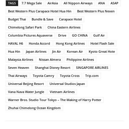
TAGS
7.7 Mega Sale
AirAsia
All Nippon Airways
ANA
ASAP
Best Western Plus Carapace Hotel Hua Hin
Best Western Plus Nexen
Budget Thai
Bundle & Save
Carapace Hotel
Chimelong Safari Park
China Eastern Airlines
Columbia Pictures Aquaverse
Drive
GO CHINA
Gulf Air
HAVAL H6
Honda Accord
Hong Kong Airlines
Hotel Flash Sale
Hua Hin
Japan Airlines
Jin Air
Korean Air
Kyoto Great Hote
Malaysia Airlines
Nissan Almera
Philippine Airlines
Seven Heaven
Shanghai Disney Resort
SINGAPORE AIRLINES
Thai Airways
Toyota Camry
Toyota Cross
Trip.com
Universal Beijing Resort
Universal Studios Japan
Vana Nava Water Jungle
Vietnam Airlines
Warner Bros. Studio Tour Tokyo – The Making of Harry Potter
Zhuhai Chimelong Ocean Kingdom