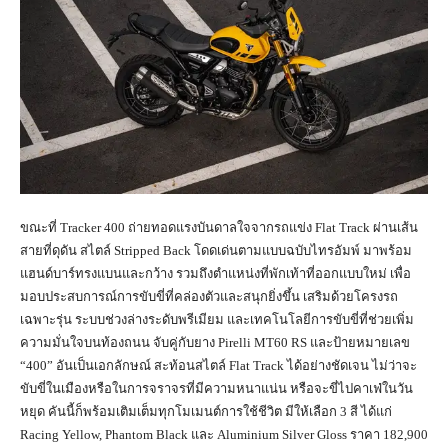
ขณะที่ Tracker 400 ถ่ายทอดแรงบันดาลใจจากรถแข่ง Flat Track ผ่านเส้น
สายที่ดุดัน สไตล์ Stripped Back โดดเด่นตามแบบฉบับไทรอัมพ์ มาพร้อม
แฮนด์บาร์ทรงแบนและกว้าง รวมถึงตำแหน่งที่พักเท้าที่ออกแบบใหม่ เพื่อ
มอบประสบการณ์การขับขี่ที่คล่องตัวและสนุกยิ่งขึ้น เสริมด้วยโครงรถ
เฉพาะรุ่น ระบบช่วงล่างระดับพรีเมียม และเทคโนโลยีการขับขี่ที่ช่วยเพิ่ม
ความมั่นใจบนท้องถนน จับคู่กับยาง Pirelli MT60 RS และป้ายหมายเลข
“400” อันเป็นเอกลักษณ์ สะท้อนสไตล์ Flat Track ได้อย่างชัดเจน ไม่ว่าจะ
ขับขี่ในเมืองหรือในการจราจรที่มีความหนาแน่น หรือจะขี่ไปคาเฟ่ในวัน
หยุด คันนี้ก็พร้อมเติมเต็มทุกโมเมนต์การใช้ชีวิต มีให้เลือก 3 สี ได้แก่
Racing Yellow, Phantom Black และ Aluminium Silver Gloss ราคา 182,900