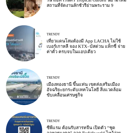
ริน แอท เรนทรี Tropical Garden นิยามใหม่
สถานที่จัดงานลักชัวรีย่านพระราม 9
TRENDY
เที่ยวแดนโสมต้องมี App LACHA ไม่ใช้
เบอร์เกาหลี จอง KTX–บัสด่วน แท็กซี่ จ่าย
ค่าตั๋ว ครบจบในแอปเดียว
TRENDY
เมืองทองธานี ขึ้นแท่น เขตส่งเสริมเมือง
อัจฉริยะยกระดับเทคโนโลยี สิ่งแวดล้อม
ขับเคลื่อนเศรษฐกิจ
TRENDY
ซีพีแรม ต้อนรับสารทจีน เปิดตัว “ชุด