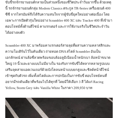
ขับขี่รถจักรยานยนต์กลายเป็นส่วนหนึ่งของชีวิตประจำวันมากขึ้น ด้วยเหตุ
นี้ รถจักรยานยนต์กลุ่ม Modern Classics ตระกูล TR-Series เครื่องยนต์ 400
ซีซี จากไทรอัมพ์จึงได้รับความสนใจจากผู้ขับขี่ยุคใหม่อย่างต่อเนื่อง โดย
เฉพาะการเปิดตัวรุ่นใหม่อย่าง Scrambler 400 XC และ Tracker 400 ที่เข้ามา
ตอบโจทย์ทั้งด้านดีไซน์ คาแรกเตอร์ และการใช้งานจริงในชีวิตประจำวัน
ได้อย่างลงตัว
Scrambler 400 XC มาพร้อมคาแรกเตอร์สายลุยที่ผสานความคลาสสิกและ
ความโมเดิร์นไว้ในคันเดียว ถ่ายทอด DNA สไตล์ Scrambler อันเป็น
เอกลักษณ์ ผ่านล้อซี่ลวดพร้อมขอบล้ออลูมิเนียมน้ำหนักเบา ล้อหน้าขนาด
ใหญ่ 19 นิ้วและยางแบบไม่มียางใน รองรับการขับขี่ได้หลากหลายรูปแบบ
เสริมลุคสายแอดเวนเจอร์ด้วยบังโคลนหน้าแบบยกสูงและชิลด์หน้าดีไซน์
เข้าชุดกับตัวรถ เพิ่มทั้งสไตล์และการปกป้องในการขับขี่ ตอบโจทย์คนที่
อยากมีรถคันเดียวที่พร้อมไปได้ทุกที่ โดยมีให้เลือก 3 สี ได้แก่ Racing
Yellow, Storm Grey และ Vanilla White ในราคา 209,950 บาท