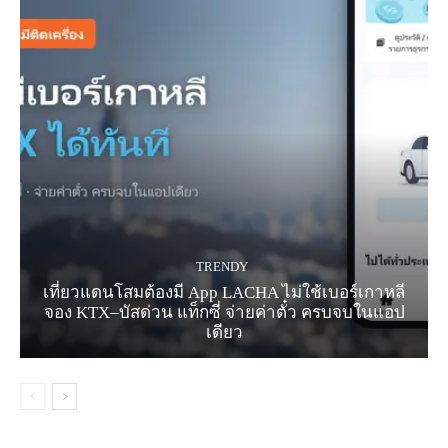
TRENDY
เที่ยวแดนโสมต้องมี App LACHA ไม่ใช้เบอร์เกาหลี
จอง KTX–บัสด่วน แท็กซี่ จ่ายค่าตั๋ว ครบจบในแอป
เดียว