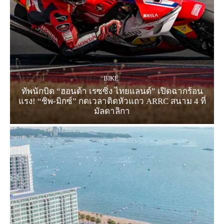
BIKE
ทัพนักบิด “ฮอนด้า เรซซิ่ง ไทยแลนด์” เปิดฉากร้อน
แรง! “ชิพ-มิกซ์” กดเวลาติดหัวแถว ARRC สนาม 4 ที่
มัลดาลิกา