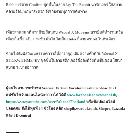
Rabbit เจ๊ต่าย Confirm ชุดชั้นในลาย Jay The Rabbit น่ารักเว่อร์ ใส่สบาย
คลายร้อน พกพาสะดวก จัดเก็บง่ายทุกการเดินทาง
เที่ยวสวนสนุกที่มากด้วยสีสันกับ Wacoal X Mc Jeans บรายีนส์ทำงานหรือ
เที่ยวก็เปรี้ยวเป๊ะ กระชับ มั่นใจ ใส่เป็น Outer ก็สวยครบจบในตัวเดียว
ข้ามไปสัมผัสวัฒนธรรมคาวาอี้ที่ฮาราจูกุ เติมความคิ้วท์กับ Wacoal X
STICKWITHME4EV ชุดชั้นในลายสติ๊กเกอร์ชื่อดังที่วัยทีนชื่นชอบ ใส่เบา
สบาย ระบายอากาศ
ผู้สนใจสามารถรับชม Wacoal Virtual Vacation Fashion Show 2021
แฟชั่นโชว์บนออนไลน์จากวาโก้ ได้ที่
www.facebook.com/wacoal.th
,
https://www.youtube.com/user/WacoalThailand
หรือช้อปออนไลน์
ปลอดภัย สั่งได้ทุกที่ 24 ชั่วโมง คลิก shopfb.wacoal.co.th
,
Shopee, Lazada
และ JD central