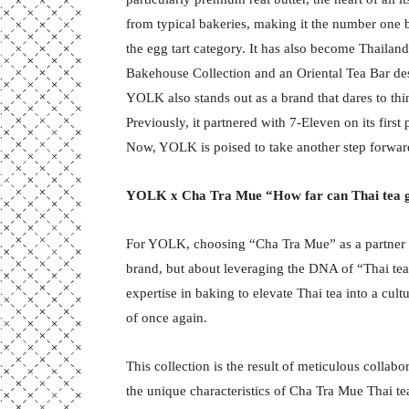
from typical bakeries, making it the number one 
the egg tart category. It has also become Thailand
Bakehouse Collection and an Oriental Tea Bar des
YOLK also stands out as a brand that dares to thi
Previously, it partnered with 7-Eleven on its firs
Now, YOLK is poised to take another step forward
YOLK x Cha Tra Mue
“How far can Thai tea 
For YOLK, choosing “Cha Tra Mue” as a partner is
brand, but about leveraging the DNA of “Thai te
expertise in baking to elevate Thai tea into a cul
of once again.
This collection is the result of meticulous colla
the unique characteristics of Cha Tra Mue Thai 