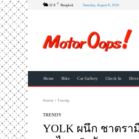
C
32.8
Bangkok
Saturday, August 8, 2026
Home
Bike
Car Gallery
Check In
Driv
Home
Trendy
TRENDY
YOLK ผนึก ชาตรามือ