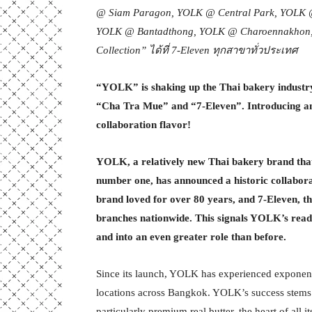
@ Siam Paragon, YOLK @ Central Park, YOLK 
YOLK @ Bantadthong, YOLK @ Charoennakhon,
Collection”
ได้ที่
7-Eleven
ทุกสาขาทั่วประเทศ
“YOLK” is shaking up the Thai bakery industry
“Cha Tra Mue” and “7-Eleven”. Introducing an
collaboration flavor!
YOLK, a relatively new Thai bakery brand that 
number one, has announced a historic collabor
brand loved for over 80 years, and 7-Eleven, t
branches nationwide. This signals YOLK’s read
and into an even greater role than before.
Since its launch, YOLK has experienced exponen
locations across Bangkok. YOLK’s success stems f
particularly premium real butter, the heart of all it