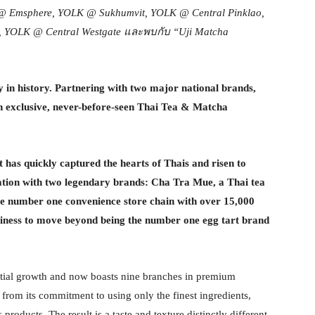
@ Emsphere, YOLK @ Sukhumvit, YOLK @ Central Pinklao,
 YOLK @ Central Westgate
และพบกับ “
Uji Matcha
 in history. Partnering with two major national brands,
 exclusive, never-before-seen Thai Tea & Matcha
has quickly captured the hearts of Thais and risen to
ation with two legendary brands: Cha Tra Mue, a Thai tea
he number one convenience store chain with over 15,000
iness to move beyond being the number one egg tart brand
tial growth and now boasts nine branches in premium
rom its commitment to using only the finest ingredients,
s products. The result is a taste and texture distinctly different