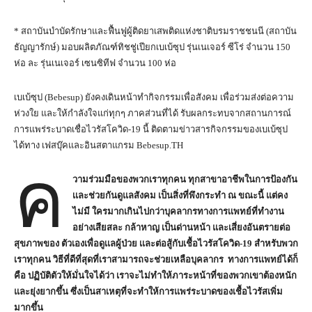
* สถาบันบำบัดรักษาและฟื้นฟูผู้ติดยาเสพติดแห่งชาติบรมราชชนนี (สถาบัน
ธัญญารักษ์) มอบผลิตภัณฑ์ทิชชู่เปียกเบเบ้ซุป รุ่นเนเจอร์ ซีโร่ จำนวน 150
ห่อ ละ รุ่นเนเจอร์ เซนซิทีฟ จำนวน 100 ห่อ
เบเบ้ซุป (Bebesup) ยังคงเดินหน้าทำกิจกรรมเพื่อสังคม เพื่อร่วมส่งต่อความ
ห่วงใย และให้กำลังใจแก่ทุกๆ ภาคส่วนที่ได้ รับผลกระทบจากสถานการณ์
การแพร่ระบาดเชื่อไวรัสโควิด-19 นี้ ติดตามข่าวสารกิจกรรมของเบเบ้ซุป
ได้ทาง เฟสบุ๊คและอินสตาแกรม Bebesup.TH
ค
วามร่วมมือของพวกเราทุกคน ทุกสาขาอาชีพในการป้องกัน
เเละช่วยกันดูแลสังคม เป็นสิ่งที่พึงกระทำ ณ ขณะนี้ แต่คง
ไม่มี ใครมากเกินไปกว่าบุคลากรทางการเเพทย์ที่ทำงาน
อย่างเสียสละ กล้าหาญ เป็นด่านหน้า และเสี่ยงอันตรายต่อ
สุขภาพของ ตัวเองเพื่อดูเเลผู้ป่วย เเละต่อสู้กับเชื้อไวรัสโควิด-
19
สำหรับพวก
เราทุกคน วิธีที่ดีที่สุดที่เราสามารถจะช่วยเหลือบุคลากร ทางการเเพทย์ได้ก็
คือ ปฏิบัติตัวให้มั่นใจได้ว่า เราจะไม่ทำให้ภาระหน้าที่ของพวกเขาต้องหนัก
และยุ่งยากขึ้น ซึ่งเป็นสาเหตุที่จะทำให้การแพร่ระบาดของเชื้อไวรัสเพิ่ม
มากขึ้น