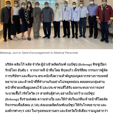
Bebesup Join to Send Encouragement to Medical Personnel
บริษัท คลิมโก้ พลัส จำกัด ผู้นำเข้าผลิตภัณฑ์ เบเบ้ซุป (
Bebesup)
ทิชชู่เปียก
รักษ์โลก อันดับ
1
จากเกาหลี นำทีมโดย พิกุลแก้ว เพ็ชร์สีสม กรรมการผู้จัด
การบริษัทฯ และทีมงาน ตระหนักถึงความสำคัญของบุคลากรทางการเเพทย์
พยาบาล เเละเจ้าหน้าที่ที่ทำงานกันอย่างไม่หยุดหย่อน ตลอดจนกลุ่มด่าน
หน้าที่ช่วยเหลือดูแลคนไข้ และประชาชนที่ได้รับ ผลกระทบจากการแพร่
ระบาดเชื้อไวรัสโควิด-
19
สายพันธุ์ต่างๆ อย่างเป็นวงกว้าง เบเบ้ซุป
(
Bebesup)
จึงร่วมส่งต่อ ความห่วงใย และให้กำลังใจแก่ทีมเจ้าหน้าที่โดยจัด
กิจกรรมเพื่อสังคม (
CSR)
ส่งมอบผลิตภัณฑ์เบเบ้ซุป ให้กับโรงพยาบาล และ
องค์กรต่างๆ
9
แห่ง ในกรุงเทพมหานคร และจังหวัดใกล้เคียง รวมมูลค่ากว่า