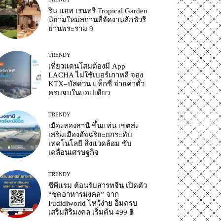
ริน แอท เรนทรี Tropical Garden
นิยามใหม่สถานที่จัดงานลักชัวรี
ย่านพระราม 9
TRENDY
เที่ยวแดนโสมต้องมี App
LACHA ไม่ใช้เบอร์เกาหลี จอง
KTX–บัสด่วน แท็กซี่ จ่ายค่าตั๋ว
ครบจบในแอปเดียว
TRENDY
เมืองทองธานี ขึ้นแท่น เขตส่ง
เสริมเมืองอัจฉริยะยกระดับ
เทคโนโลยี สิ่งแวดล้อม ขับ
เคลื่อนเศรษฐกิจ
TRENDY
ซีพีแรม ต้อนรับสารทจีน เปิดตัว
“ชุดอาหารมงคล” จาก
Fudidiworld ไหว้ง่าย อิ่มครบ
เสริมสิริมงคล เริ่มต้น 499 ฿