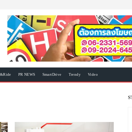
e&Ride
PR NEWS
SmartDrive
Trendy
Video
S