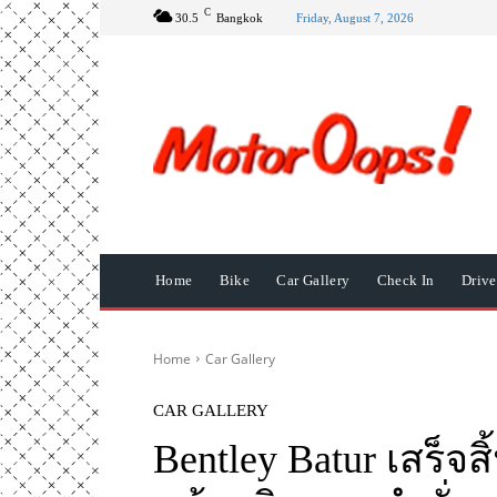
C
30.5
Bangkok
Friday, August 7, 2026
Home
Bike
Car Gallery
Check In
Driv
Home
Car Gallery
CAR GALLERY
Bentley Batur เสร็