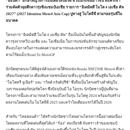
“ฮอนด้า” ยักษ์ใหญ่วงการมอเตอร์สปอร์ต ชวนนักแข่งเยาวชน สมัครเข้า
ร่วมคัดตัวลุยศึกดาวรุ่งชิงแชมป์เอเชีย รายการ “อิเดมิตสึ โมโต 4 เอเชีย คัพ
2027” (2027
Idemitsu Moto4 Asia Cup) ปูทางสู่ โมโตจีพี ตามรอยรุ่นพี่ใน
อนาคต
โครงการ “อิเดมิตสึ โมโต 4 เอเชีย คัพ” ถือเป็นบันไดขั้นสำคัญของนักบิด
ดาวรุ่งจากทวีป เอเชีย และ โอเชียเนีย ในการแข่งขันจักรยานยนต์ทางเรียบ
ที่มอบโอกาสในการแสดงความสามารถและพรสวรรค์ก้าวสู่เรซระดับโลก
ตามโร้ดแม็ป Road To MotoGP
นักบิดทุกคนจะได้พิสูจน์ตัวเองภายใต้รถแข่ง Honda NSF250R Moto4 ที่เท่า
เทียมกันทุกอย่าง เพื่อเฟ้นหาเพชรเม็ดงามที่จะถูกเลือกตัวขึ้นสู่ทีมในระดับ
“โมโตทรี จูเนียร์” และ “เวิลด์ กรังด์ปรีซ์” ซึ่งถือเป็นโครงสร้างสำคัญใน
วงการมอเตอร์สปอร์ตโลก ซึ่งปัจจุบันมี ไอ โอกุระ นักบิดชาวญี่ปุ่นที่ผ่าน
โครงการนี้และสามารถคว้าแชมป์โลกในรุ่น โมโตทู 2024 พร้อมกับสร้าง
ผลงานโดดเด่นใน โมโตจีพี 2025 และคว้าโพเดียมแรกได้ในปี 2026
สำหรับ “ไทยฮอนด้า” ได้สร้างนักบิดชาวไทยผ่านโครงการนี้อย่างต่อเนื่อง
โดยผลงานที่โดดเด่นที่สุดได้แก่ “ก้อง” สมเกียรติ จันทรา เจ้าของแชมป์
เอเชีย ทาเลนต์ คัพ 2016 ก่อนจะขยับขึ้นไปสู่ โมโตทู ในปี 2019 ร่วมกับ อิเด