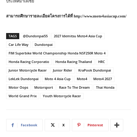
ประเทศมาเลเซีย
สามารถศึกษารายละเอียดโครงการได้ที่
http://www.moto4asiacup.com/
TAGS
@Dundonpai55
2027 Idemitsu Moto4 Asia Cup
Car Life Way
Dundonpai
FIM Superbike World Championship Honda NSF250R Moto 4
Honda Racing Corporatio
Honda Racing Thailand
HRC
Junior Motorcycle Racer
Junior Rider
KraPook Dundonpai
LekLek Dundonpai
Moto 4 Asia Cup
Moto4
Moto4 2027
Motor Oops
Motorsport
Race To The Dream
Thai Honda
World Grand Prix
Youth Motorcycle Racer
Facebook
X
Pinterest