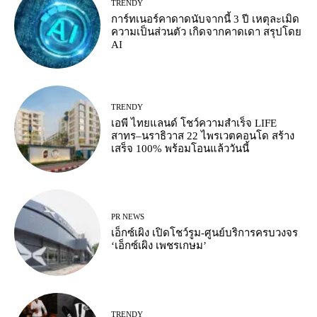
TRENDY
การ์ทเนอร์คาดาดนับจากนี้ 3 ปี เหตุละเมิด
ความเป็นส่วนตัว เกิดจากคาดเดา สรุปโดย
AI
TRENDY
เอพี ไทยแลนด์ โชว์ความสำเร็จ LIFE
สาทร–นราธิวาส 22 ไพรเวตคอนโด สร้าง
เสร็จ 100% พร้อมโอนแล้ววันนี้
PR NEWS
เอ็กซ์เผิง เปิดโชว์รูม-ศูนย์บริการครบวงจร
‘เอ็กซ์เผิง เพชรเกษม’
TRENDY