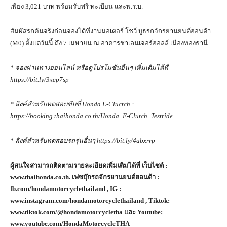
เพียง 3,021 บาท พร้อมรับฟรี ทะเบียน และพ.ร.บ.
สัมผัสรถคันจริงก่อนจองได้ที่งานมอเตอร์ โชว์ บูธรถจักรยานยนต์ฮอนด้า
(M0) ตั้งแต่วันนี้ ถึง 7 เมษายน ณ อาคารชาเลนเจอร์ฮอลล์ เมืองทองธานี
* จองผ่านทางออนไลน์ หรือดูโปรโมชันอื่นๆ เพิ่มเติมได้ที่
https://bit.ly/
3
xep
7
sp
* ลิงค์สำหรับทดสอบขับขี่
Honda E-Cluctch :
https://booking.thaihonda.co.th/Honda_E-Clutch_Testride
* ลิงค์สำหรับทดสอบรถรุ่นอื่นๆ
https://bit.ly/
4
abxrrp
ผู้สนใจสามารถติดตามรายละเอียดเพิ่มเติมได้ที่ เว็บไซต์ :
www.thaihonda.co.th.
เฟซบุ๊กรถจักรยานยนต์ฮอนด้า :
fb.com/hondamotorcyclethailand , IG :
www.instagram.com/hondamotorcyclethailand , Tiktok:
www.tiktok.com/@hondamotorcycletha
และ
Youtube:
www.youtube.com/HondaMotorcycleTHA