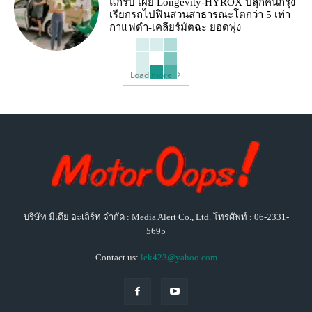
แกร็บ เผย Longevity-HYROX ปลุกคนกรุง
เรียกรถไปฟินสวนสาธารณะโตกว่า 5 เท่า
กาแฟดำ-เคลียร์มัตฉะ ยอดพุ่ง
Load more
บริษัท มีเดีย อะเลิร์ท จำกัด : Media Alert Co., Ltd. โทรศัพท์ : 06-2331-
5695
Contact us:
lek423@yahoo.com