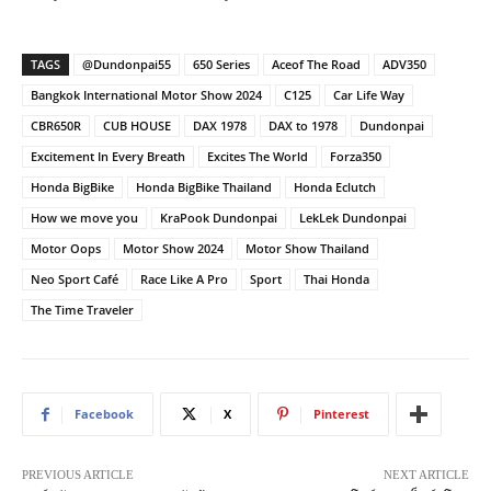
TAGS
@Dundonpai55
650 Series
Aceof The Road
ADV350
Bangkok International Motor Show 2024
C125
Car Life Way
CBR650R
CUB HOUSE
DAX 1978
DAX to 1978
Dundonpai
Excitement In Every Breath
Excites The World
Forza350
Honda BigBike
Honda BigBike Thailand
Honda Eclutch
How we move you
KraPook Dundonpai
LekLek Dundonpai
Motor Oops
Motor Show 2024
Motor Show Thailand
Neo Sport Café
Race Like A Pro
Sport
Thai Honda
The Time Traveler
Facebook
X
Pinterest
PREVIOUS ARTICLE
NEXT ARTICLE