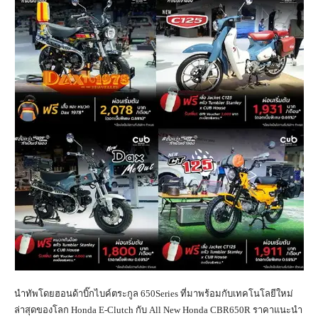
นำทัพโดยฮอนด้าบิ๊กไบค์ตระกูล 650Series ที่มาพร้อมกับเทคโนโลยีใหม่
ล่าสุดของโลก Honda E-Clutch กับ All New Honda CBR650R ราคาแนะนำ