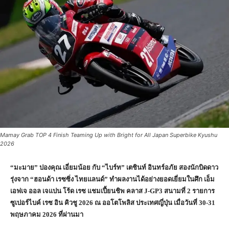
Mamay Grab TOP 4 Finish Teaming Up with Bright for All Japan Superbike Kyushu
2026
“มะมาย” ปองคุณ เอี่ยมน้อย กับ “ไบร์ท” เตชินท์ อินทร์อภัย สองนักบิดดาว
รุ่งจาก “ฮอนด้า เรซซิ่ง ไทยแลนด์” ทำผลงานได้อย่างยอดเยี่ยมในศึก เอ็ม
เอฟเจ ออล เจแปน โร้ด เรซ แชมเปี้ยนชิพ คลาส J-GP3 สนามที่ 2 รายการ
ซูเปอร์ไบค์ เรซ อิน คิวชู 2026 ณ ออโตโพลิส ประเทศญี่ปุ่น เมื่อวันที่ 30-31
พฤษภาคม 2026 ที่ผ่านมา