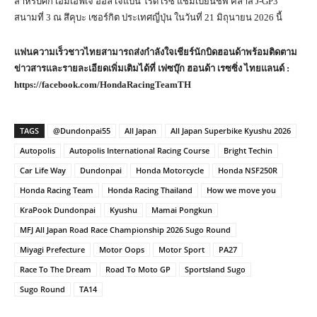
สำหรับศึก เอ็มเอฟเจ ออล เจแปน โร้ด เรซ แชมเปี้ยนชิพ คลาส J-GP3
สนามที่ 3 ณ สึคุบะ เซอร์กิต ประเทศญี่ปุ่น ในวันที่ 21 มิถุนายน 2026 นี้
แฟนความเร็วชาวไทยสามารถส่งกำลังใจเชียร์นักบิดฮอนด้าพร้อมติดตาม
ข่าวสารและรายละเอียดเพิ่มเติมได้ที่ เฟซบุ๊ก ฮอนด้า เรซซิ่ง ไทยแลนด์ :
https://facebook.com/HondaRacingTeamTH
TAGS
@Dundonpai55
All Japan
All Japan Superbike Kyushu 2026
Autopolis
Autopolis International Racing Course
Bright Techin
Car Life Way
Dundonpai
Honda Motorcycle
Honda NSF250R
Honda Racing Team
Honda Racing Thailand
How we move you
KraPook Dundonpai
Kyushu
Mamai Pongkun
MFJ All Japan Road Race Championship 2026 Sugo Round
Miyagi Prefecture
Motor Oops
Motor Sport
PA27
Race To The Dream
Road To Moto GP
Sportsland Sugo
Sugo Round
TA14