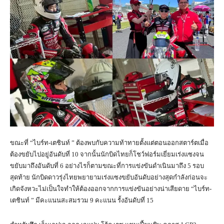
ขณะที่ “ไบร์ท-เตชินท์ ” ต้องพบกับความท้าทายตั้งแต่ตอนออกสตาร์ตเมื่อ
ต้องขยับไปอยู่อันดับที่ 10 จากนั้นนักบิดไทยก็โชว์ฟอร์มเยี่ยมเร่งแซงจน
ขยับมาถึงอันดับที่ 6 อย่างไรก็ตามขณะที่การแข่งขันดำเนินมาถึง 5 รอบ
สุดท้าย นักบิดดาวรุ่งไทยพยายามเร่งแซงขยับอันดับอย่างสุดกำลังก่อนจะ
เกิดจังหวะไม่เป็นใจทำให้ต้องออกจากการแข่งขันอย่างน่าเสียดาย “ไบร์ท-
เตชินท์ ” มีคะแนนสะสมรวม 9 คะแนน รั้งอันดับที่ 15