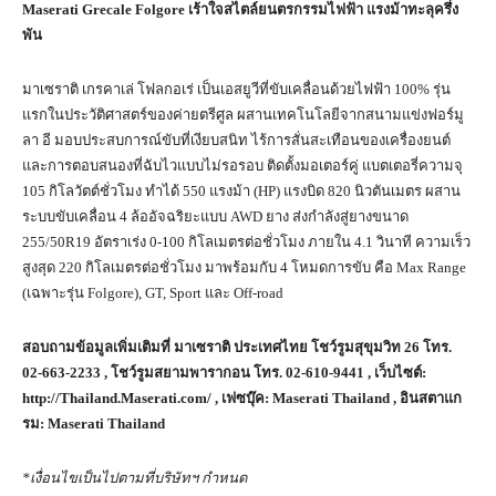
Maserati Grecale Folgore เร้าใจสไตล์ยนตรกรรมไฟฟ้า แรงม้าทะลุครึ่ง
พัน
มาเซราติ เกรคาเล่ โฟลกอเร่ เป็นเอสยูวีที่ขับเคลื่อนด้วยไฟฟ้า 100% รุ่น
แรกในประวัติศาสตร์ของค่ายตรีศูล ผสานเทคโนโลยีจากสนามแข่งฟอร์มู
ลา อี มอบประสบการณ์ขับที่เงียบสนิท ไร้การสั่นสะเทือนของเครื่องยนต์
และการตอบสนองที่ฉับไวแบบไม่รอรอบ ติดตั้งมอเตอร์คู่ แบตเตอรี่ความจุ
105 กิโลวัตต์ชั่วโมง ทำได้ 550 แรงม้า (HP) แรงบิด 820 นิวตันเมตร ผสาน
ระบบขับเคลื่อน 4 ล้ออัจฉริยะแบบ AWD ยาง ส่งกำลังสู่ยางขนาด
255/50R19 อัตราเร่ง 0-100 กิโลเมตรต่อชั่วโมง ภายใน 4.1 วินาที ความเร็ว
สูงสุด 220 กิโลเมตรต่อชั่วโมง มาพร้อมกับ 4 โหมดการขับ คือ Max Range
(เฉพาะรุ่น Folgore), GT, Sport และ Off-road
สอบถามข้อมูลเพิ่มเติมที่ มาเซราติ ประเทศไทย โชว์รูมสุขุมวิท
26
โทร.
02-663-2233
, โชว์รูมสยามพารากอน โทร.
02-610-9441 ,
เว็บไซต์:
http://Thailand.Maserati.com/
, เฟซบุ๊ค:
Maserati Thailand
, อินสตาแก
รม:
Maserati Thailand
*เงื่อนไขเป็นไปตามที่บริษัทฯ กำหนด