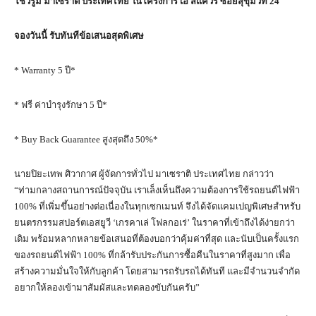
โชว์รูม มาเซราติ ประเทศไทย ในโครงการ เอ สแควร์ ซอยสุขุมวิท 24
จองวันนี้ รับทันทีข้อเสนอสุดพิเศษ
* Warranty 5 ปี*
* ฟรี ค่าบำรุงรักษา 5 ปี*
* Buy Back Guarantee สูงสุดถึง 50%*
นายปิยะเทพ ศิวากาศ ผู้จัดการทั่วไป มาเซราติ ประเทศไทย กล่าวว่า
“ท่ามกลางสถานการณ์ปัจจุบัน เราเล็งเห็นถึงความต้องการใช้รถยนต์ไฟฟ้า
100% ที่เพิ่มขึ้นอย่างต่อเนื่องในทุกเซกเมนท์ จึงได้จัดแคมเปญพิเศษสำหรับ
ยนตรกรรมสปอร์ตเอสยูวี ‘เกรคาเล่ โฟลกอเร่’ ในราคาที่เข้าถึงได้ง่ายกว่า
เดิม พร้อมหลากหลายข้อเสนอที่ต้องบอกว่าคุ้มค่าที่สุด และนับเป็นครั้งแรก
ของรถยนต์ไฟฟ้า 100% ที่กล้ารับประกันการซื้อคืนในราคาที่สูงมาก เพื่อ
สร้างความมั่นใจให้กับลูกค้า โดยสามารถรับรถได้ทันที และมีจำนวนจำกัด
อยากให้ลองเข้ามาสัมผัสและทดลองขับกันครับ”