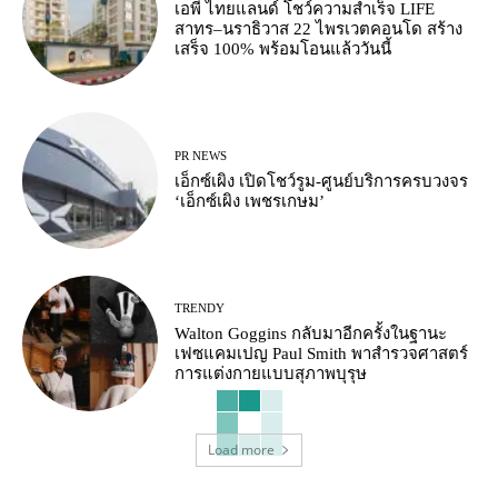
เอพี ไทยแลนด์ โชว์ความสำเร็จ LIFE
สาทร–นราธิวาส 22 ไพรเวตคอนโด สร้าง
เสร็จ 100% พร้อมโอนแล้ววันนี้
PR NEWS
เอ็กซ์เผิง เปิดโชว์รูม-ศูนย์บริการครบวงจร
‘เอ็กซ์เผิง เพชรเกษม’
TRENDY
Walton Goggins กลับมาอีกครั้งในฐานะ
เฟซแคมเปญ Paul Smith พาสำรวจศาสตร์
การแต่งกายแบบสุภาพบุรุษ
Load more