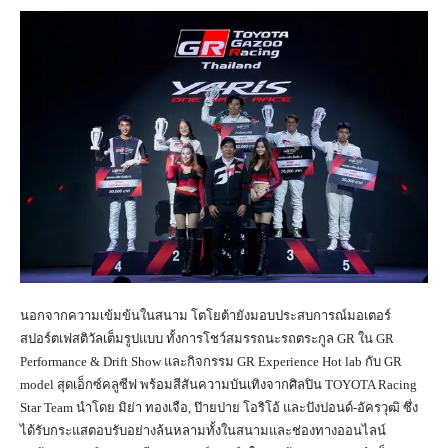
นอกจากความเข้มข้นในสนาม โตโยต้ายังมอบประสบการณ์มอเตอร์
สปอร์ตเฟสติวัลเต็มรูปแบบ ทั้งการโชว์สมรรถนะรถตระกูล GR ใน GR
Performance & Drift Show และกิจกรรม GR Experience Hot lab กับ GR
model สุดเอ็กซ์คลูซีฟ พร้อมสีสันความบันเทิงจากศิลปิน TOYOTA Racing
Star Team นำโดย มิย่า ทองเจือ, ป๊ายปาย โอริโอ้ และปังปอนด์-อัครวุฒิ ซึ่ง
ได้รับกระแสตอบรับอย่างล้นหลามทั้งในสนามและช่องทางออนไลน์