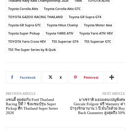
Thailand Rally Raid Championship 2026
TIMA
TOYOTA ALIVE
Toyota Corolla Altis
Toyota Corolla Altis GTC
TOYOTA GAZOO RACING THAILAND
Toyota GR Supra GT4
Toyota GR Supra GTC
Toyota Hilux Champ
Toyota Motor Asia
Toyota Super Pickup
Toyota YARIS ATIV
Toyota Yaris ATIV HEV
TOYOTA Yaris Cross HEV
TSS Supercar GT4
TSS Supercar GTC
TSS The Super Series by B-Quik
Facebook
X
Pinterest
PREVIOUS ARTICLE
NEXT ARTICLE
แซนดี้ ลุยต่อกับ Ford Thailand
มาเซราติ มอบแคมเปญพิเศษ
Racing ปีที่ 7 ชิงแชมป์รุ่น Super
Grecale Folgore ฟรี Warranty ค่า
Pickup ศึก Thailand Super Series
บำรุงรักษานาน 5 ปี มั่นใจด้วย Buy
2026
Back Guarantee สูงสุดถึง 50%