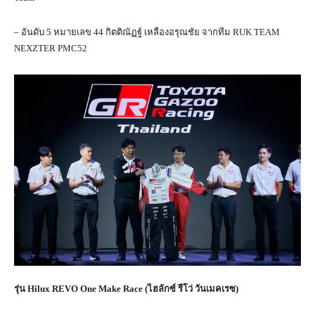
– อันดับ 5 หมายเลข 44 กิตติณัฏฐ์ เหลืองอรุณชัย จากทีม RUK TEAM
NEXZTER PMC52
รุ่น
Hilux REVO One Make Race (
ไฮลักซ์ รีโว่ วันเมคเรซ)