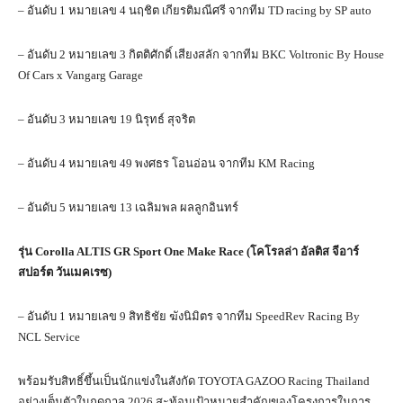
– อันดับ 1 หมายเลข 4 นฤชิต เกียรติมณีศรี จากทีม TD racing by SP auto
– อันดับ 2 หมายเลข 3 กิตติศักดิ์ เสียงสลัก จากทีม BKC Voltronic By House
Of Cars x Vangarg Garage
– อันดับ 3 หมายเลข 19 นิรุทธ์ สุจริต
– อันดับ 4 หมายเลข 49 พงศธร โอนอ่อน จากทีม KM Racing
– อันดับ 5 หมายเลข 13 เฉลิมพล ผลลูกอินทร์
รุ่น
Corolla ALTIS GR Sport One Make Race (
โคโรลล่า อัลติส จีอาร์
สปอร์ต วันเมคเรซ)
– อันดับ 1 หมายเลข 9 สิทธิชัย ฆังนิมิตร จากทีม SpeedRev Racing By
NCL Service
พร้อมรับสิทธิ์ขึ้นเป็นนักแข่งในสังกัด TOYOTA GAZOO Racing Thailand
อย่างเต็มตัวในฤดูกาล 2026 สะท้อนเป้าหมายสำคัญของโครงการในการ