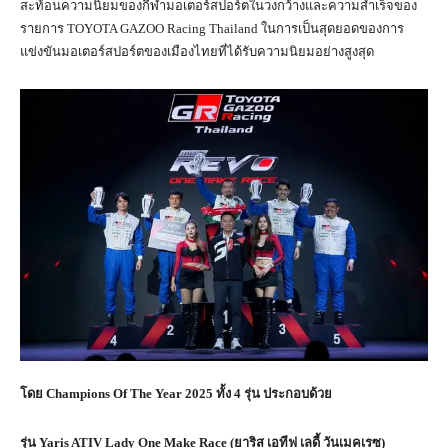
สะท้อนความนิยมของกีฬามอเตอร์สปอร์ตในวงกว้างและความสำเร็จของ
รายการ TOYOTA GAZOO Racing Thailand ในการเป็นสุดยอดของการ
แข่งขันมอเตอร์สปอร์ตของเมืองไทยที่ได้รับความนิยมอย่างสูงสุด
โดย
Champions Of The Year 2025
ทั้ง
4
รุ่น ประกอบด้วย
รุ่น
Yaris ATIV Lady One Make Race (
ยาริส เอทีฟ เลดี้ วันเมคเรซ)