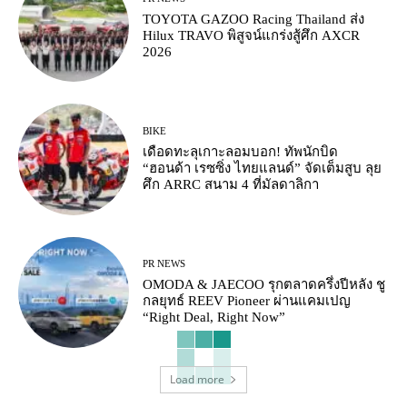
TOYOTA GAZOO Racing Thailand ส่ง
Hilux TRAVO พิสูจน์แกร่งสู้ศึก AXCR
2026
BIKE
เดือดทะลุเกาะลอมบอก! ทัพนักบิด
“ฮอนด้า เรซซิ่ง ไทยแลนด์” จัดเต็มสูบ ลุย
ศึก ARRC สนาม 4 ที่มัลดาลิกา
PR NEWS
OMODA & JAECOO รุกตลาดครึ่งปีหลัง ชู
กลยุทธ์ REEV Pioneer ผ่านแคมเปญ
“Right Deal, Right Now”
Load more