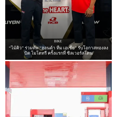
BIKE
“ไม้คิว” ร่วมทัพ “ฮอนด้า ทีม เอเชีย” รับโอกาสทองลง
บิด โมโตทรี ครั้งแรกที่ ซิลเวอร์สโตน