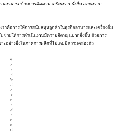
วามสามารถด้านการติดตาม เสริมความยั่งยืน และความ
องเราคือการให้การสนับสนุนลูกค้าในธุรกิจอาหารและเครื่องดื่ม
บช่วยให้การดำเนินงานมีความยืดหยุ่นมากยิ่งขึ้น ด้วยการ
เฉพาะอย่างยิ่งในภาคการผลิตที่ไม่เคยมีความคล่องตัว
A
p
ri
nt
fa
ct
o
ry
e
n
gi
n
e
er
st