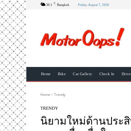
C
30.1
Bangkok
Friday, August 7, 2026
Home
Bike
Car Gallery
Check In
Driv
Home
Trendy
TRENDY
นิยามใหม่ด้านประ