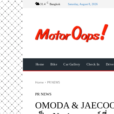
C
31.4
Bangkok
Saturday, August 8, 2026
Home
Bike
Car Gallery
Check In
Driv
Home
PR NEWS
PR NEWS
OMODA & JAECOO เ