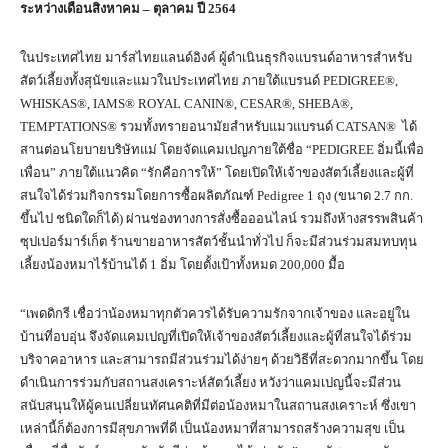
ระหว่างเดือนสิงหาคม – ตุลาคม ปี
2564
ในประเทศไทย มาร์สไทยแลนด์อิงค์ ผู้ดำเนินธุรกิจแบรนด์อาหารสำหรับ
สัตว์เลี้ยงทั้งสุนัขและแมวในประเทศไทย ภายใต้แบรนด์ PEDIGREE®,
WHISKAS®, IAMS® ROYAL CANIN®, CESAR®, SHEBA®,
TEMPTATIONS® รวมทั้งทรายอนามัยสำหรับแมวแบรนด์ CATSAN® ได้
สานต่อนโยบายบริษัทแม่ โดยจัดแคมเปญภายใต้ชื่อ “PEDIGREE อิ่มนี้เพื่อ
เพื่อน” ภายใต้แนวคิด “รักคือการให้” โดยเปิดให้เจ้าของสัตว์เลี้ยงและผู้ที่
สนใจได้ร่วมกิจกรรมโดยการซื้อผลิตภัณฑ์ Pedigree 1 ถุง (ขนาด 2.7 กก.
ขึ้นไป ชนิดใดก็ได้) ผ่านช่องทางการสั่งซื้อออนไลน์ รวมถึงห้างสรรพสินค้า
ซุปเปอร์มาร์เก็ต ร้านขายอาหารสัตว์ชั้นนำทั่วไป ก็จะมีส่วนร่วมสมทบทุน
เลี้ยงน้องหมาไร้บ้านได้ 1 อิ่ม โดยตั้งเป้าทั้งหมด 200,000 มื้อ
“เพดดิกรี เชื่อว่าน้องหมาทุกตัวควรได้รับความรักจากเจ้าของ และอยู่ใน
บ้านที่อบอุ่น จึงจัดแคมเปญที่เปิดให้เจ้าของสัตว์เลี้ยงและผู้ที่สนใจได้ร่วม
บริจาคอาหาร และสามารถมีส่วนร่วมได้ง่ายๆ ด้วยวิธีที่สะดวกมากขึ้น โดย
ดำเนินการร่วมกับสถานสงเคราะห์สัตว์เลี้ยง หวังว่าแคมเปญนี้จะมีส่วน
สนับสนุนให้ผู้คนเปลี่ยนทัศนคติที่มีต่อน้องหมาในสถานสงเคราะห์ ซึ่งเขา
เหล่านี้ก็ต้องการมีสุขภาพที่ดี เป็นน้องหมาที่สามารถสร้างความสุข เป็น