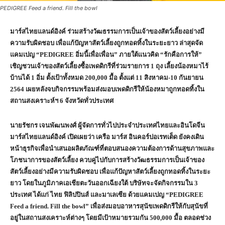
PEDIGREE Feed a friend. Fill the bowl
มาร์สไทยแลนด์อิงค์ ร่วมสร้างวัฒธรรมการเป็นเจ้าของสัตว์เลี้ยงอย่างมี
ความรับผิดชอบ เพื่อแก้ปัญหาสัตว์เลี้ยงถูกทอดทิ้งในระยะยาว ล่าสุดจัด
แคมเปญ “
PEDIGREE
อิ่มนี้เพื่อเพื่อน” ภายใต้แนวคิด “รักคือการให้”
เชิญชวนเจ้าของสัตว์เลี้ยงซื้อเพดดิกรีที่ร่วมรายการ
1
ถุง เลี้ยงน้องหมาไร้
บ้านได้
1
อิ่ม ตั้งเป้าทั้งหมด
200,000
มื้อ ตั้งแต่
11
สิงหาคม
-10
กันยายน
2564
เผยหลังจบกิจกรรมพร้อมส่งมอบเพดดิกรีให้น้องหมาถูกทอดทิ้งใน
สถานสงเคราะห์ฯ
6
จังหวัดทั่วประเทศ
นายรัชกร เจนพัฒนพงศ์ ผู้จัดการทั่วไปประจำประเทศไทยและอินโดจีน
มาร์สไทยแลนด์อิงค์ เปิดเผยว่า เครือ มาร์ส อินคอร์ปอเรทเต็ด ยังคงเดิน
หน้าธุรกิจเพื่อนำเสนอผลิตภัณฑ์ที่ตอบสนองความต้องการด้านสุขภาพและ
โภชนาการของสัตว์เลี้ยง ควบคู่ไปกับการสร้างวัฒธรรมการเป็นเจ้าของ
สัตว์เลี้ยงอย่างมีความรับผิดชอบ เพื่อแก้ปัญหาสัตว์เลี้ยงถูกทอดทิ้งในระยะ
ยาว โดยในภูมิภาคเอเชียตะวันออกเฉียงใต้ บริษัทจะจัดกิจกรรมใน
3
ประเทศ ได้แก่ ไทย ฟิลิปปินส์ และมาเลเซีย ด้วยแคมเปญ “
PEDIGREE
Feed a friend. Fill the bowl”
เพื่อส่งมอบอาหารสุนัขเพดดิกรีให้กับสุนัขที่
อยู่ในสถานสงเคราะห์ต่างๆ โดยมีเป้าหมายรวมกัน
500,000
มื้อ ตลอดช่วง