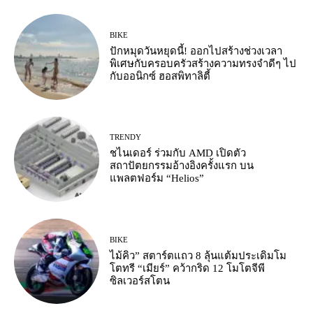
BIKE
ปักหมุดวันหยุดนี้! ออกไปสร้างช่วงเวลา
พิเศษกับครอบครัวสร้างความทรงจำดีๆ ไป
กับออนิกซ์ ฮอสพิทาลิตี้
TRENDY
ชไนเดอร์ ร่วมกับ AMD เปิดตัว
สถาปัตยกรรมอ้างอิงครั้งแรก บน
แพลตฟอร์ม “Helios”
BIKE
ไม้คิว” สตาร์ตแถว 8 ลุ้นแต้มประเดิมโม
โตทรี “เมียร์” คว้ากริด 12 โมโตจีพี
ซิลเวอร์สโตน