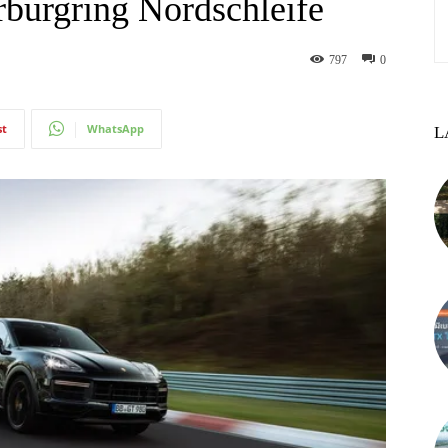
rburgring Nordschleife
797
0
st
WhatsApp
L