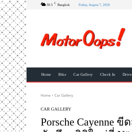
C
30.5
Bangkok
Friday, August 7, 2026
Home
Bike
Car Gallery
Check In
Driv
Home
Car Gallery
CAR GALLERY
Porsche Cayenne ขี