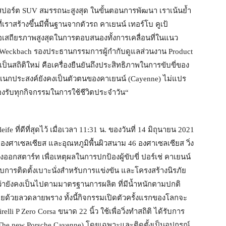
คือสปอร์ต SUV สมรรถนะสูงสุด ในขั้นตอนการพัฒนา เราเน้นย้ำ
เราสร้างขึ้นมีพื้นฐานจากตัวรถ คาเยนน์ เทอร์โบ คูเป้
่อเสถียรภาพสูงสุดในการตอบสนองทั้งการเคลื่อนที่ในแนว
n Weckbach รองประธานกรรมการผู้กำกับดูแลส่วนงาน Product
ป็นสถิติใหม่ คือเครื่องยืนยันถึงประสิทธิภาพในการขับขี่ของ
มอเนกประสงค์ยังคงเป็นตัวตนของคาเยนน์ (Cayenne) ไม่แปร
งรับทุกกิจกรรมในการใช้ชีวิตประจำวัน“
 ที่ดีที่สุดไว้ เมื่อเวลา 11:31 น. ของวันที่ 14 มิถุนายน 2021
องศาเซลเซียส และอุณหภูมิพื้นผิวสนาม 46 องศาเซลเซียส วิ่ง
ออกสตาร์ท เพื่อเหตุผลในการปกป้องผู้ขับขี่ ปอร์เช่ คาเยนน์
ับการติดตั้งเบาะนั่งสำหรับการแข่งขัน และโครงสร้างนิรภัย
ถว่ายังคงเป็นไปตามมาตรฐานการผลิต ที่มีน้ำหนักตามปกติ
อยด้วยลวดลายพราง ทั้งนี้กิจกรรมเปิดตัวครั้งแรกของโลกจะ
li P Zero Corsa ขนาด 22 นิ้ว ใช้เพื่อวิ่งทำสถิติ ได้รับการ
(The new Porsche Cayenne) โดยเฉพาะและติดตั้งเป็นอุปกรณ์