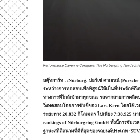
Performance Cayenne Conquers The Nürburgring Nordschlei
สตุ๊ทการ์ท
:
/Nürburg
.
ปอร์เช่ คาเยนน์
(
Porsche
ระหว่างการทดสอบเพื่อพิสูจน์ให้เป็นที่ประจักษ์ถึ
ทางการที่ใกล้เข้ามาทุกขณะ
รถจากสายการผลิตปก
วิ่งทดสอบโดยการขับขี่ของ
Lars Kern
โดยใช้เ
ระยะทาง
20.832
กิโลเมตร ไปเพียง
7:38.925
นาท
rankings of Nürburgring GmbH
ทั้งนี้การจับเ
ฐานะสถิติสนามที่ดีที่สุดของรถยนต์ประเภท
‘SUV,