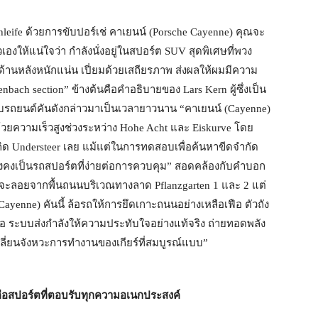
leife ด้วยการขับปอร์เช่ คาเยนน์ (Porsche Cayenne) คุณจะ
องให้แน่ใจว่า กำลังนั่งอยู่ในสปอร์ต SUV สุดพิเศษที่พวง
านหลังหนักแน่น เปี่ยมด้วยเสถียรภาพ ส่งผลให้ผมมีความ
zenbach section” ข้างต้นคือคำอธิบายของ Lars Kern ผู้ซึ่งเป็น
บรถยนต์คันดังกล่าวมาเป็นเวลายาวนาน “คาเยนน์ (Cayenne)
งด้วยความเร็วสูงช่วงระหว่าง Hohe Acht และ Eiskurve โดย
ด Understeer เลย แม้แต่ในการทดสอบเพื่อค้นหาขีดจำกัด
ยังคงเป็นรถสปอร์ตที่ง่ายต่อการควบคุม” สอดคล้องกับคำบอก
จะลอยจากพื้นถนนบริเวณทางลาด Pflanzgarten 1 และ 2 แต่
 (Cayenne) คันนี้ ล้อรถให้การยึดเกาะถนนอย่างเหลือเฟือ ตัวถัง
ือ ระบบส่งกำลังให้ความประทับใจอย่างแท้จริง ถ่ายทอดพลัง
ลี่ยนจังหวะการทำงานของเกียร์ที่สมบูรณ์แบบ”
ือสปอร์ตที่ตอบรับทุกความอเนกประสงค์