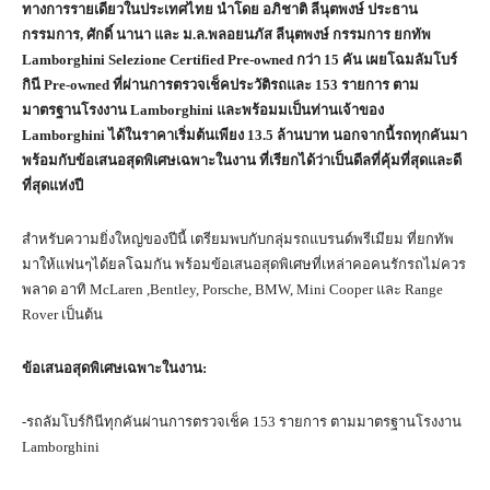
ทางการรายเดียวในประเทศไทย นำโดย อภิชาติ ลีนุตพงษ์ ประธาน
กรรมการ
, ศักดิ์ นานา และ ม.ล.พลอยนภัส ลีนุตพงษ์ กรรมการ ยกทัพ
Lamborghini Selezione Certified Pre-owned กว่า 15 คัน เผยโฉมลัมโบร์
กินี Pre-owned ที่ผ่านการตรวจเช็คประวัติรถและ
15
3
รายการ ตาม
มาตรฐานโรงงาน
Lamborghini
และพร้อมมเป็นท่านเจ้าของ
Lamborghini ได้ในราคาเริ่มต้นเพียง 13.5 ล้านบาท นอกจากนี้รถทุกคันมา
พร้อมกับข้อเสนอสุดพิเศษเฉพาะในงาน ที่เรียกได้ว่าเป็นดีลที่คุ้มที่สุดและดี
ที่สุดแห่งปี
สำหรับความยิ่งใหญ่ของปีนี้ เตรียมพบกับกลุ่มรถแบรนด์พรีเมียม ที่ยกทัพ
มาให้แฟนๆได้ยลโฉมกัน พร้อมข้อเสนอสุดพิเศษที่เหล่าคอคนรักรถไม่ควร
พลาด อาทิ McLaren ,Bentley, Porsche, BMW, Mini Cooper และ Range
Rover เป็นต้น
ข้อเสนอสุดพิเศษเฉพาะในงาน
:
-รถลัมโบร์กินีทุกคันผ่านการตรวจเช็ค 153 รายการ ตามมาตรฐานโรงงาน
Lamborghini