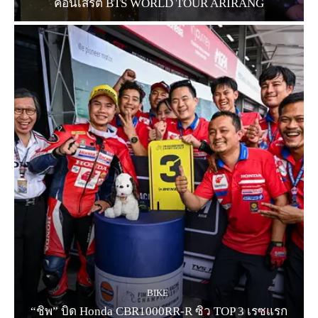
คอนเสิร์ต BTS WORLD TOUR ARIRANG
BIKE
“ชิพ” บิด Honda CBR1000RR-R ซิว TOP 3 เรซแรก