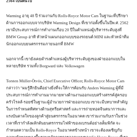
2564 เป็นต้นไป
Warming อายุ 48 ปี ร่วมงานกับ Rolls-Royce Motor Cars ในฐานะที่ปรึกษา
ด้านการออกแบบจากบริษัท Warming Design ที่เขาก่อตั้งขึ้นในปีพ.ศ. 2562
เขามีประสบการณ์การทำงานเกือบ 20 ปีในตำแหน่งผู้บริหารระดับสูงที่
BMW Group อาทิ หัวหน้าแผนกออกแบบของรถยนต์ MINI และหัวหน้าทีม
นักออกแบบยนตรกรรมภายนอกที่ BMW
นอกจากนี้ เขายังเคยดำรงตำแหน่งผู้บริหารระดับสูงของฝ่ายออกแบบใน
หลายบริษัท รวมทั้ง Borgward และ Volkswagen
Torsten Müller-Ötvös, Chief Executive Officer, Rolls-Royce Motor Cars
กล่าวว่า “ผมรู้สึกยินดีอย่างยิ่งที่จะให้การต้อนรับ Anders Warming ผู้ที่มี
ประสบการณ์การทำงานมากมายทางด้านงานออกแบบสร้างสรรค์สู่ครอบ
ครัวโรลส์-รอยซ์ในฐานะผู้อำนวยการฝ่ายออกแบบ เขาจะมีบทบาทสำคัญ
ในการกำหนดทิศทางด้านสุทรียศาสตร์ และการถ่ายทอดจินตนาการและ
แรงบันดาลใจของลูกค้าสู่ยนตรกรรมในอนาคต เขาร่วมงานกับเราในช่วง
เวลาที่เรากำลังผลักดันยนตรกรรมไฟฟ้าของแบรนด์อย่างเต็มพิกัด จะ
กำหนดความเป็น Rolls-Royce ในอนาคตข้างหน้า เขาจะต้องเผชิญกับ