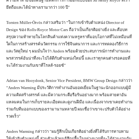
ความท้าทายของพื้นฐานหลักการการออกแบบของ Sir Henry Royce ที่เรา
ยึดถือและได้นำทางเรามากว่า 100 ปี”
Torsten Müller-Ötvös กล่าวเสริมว่า “ในการเข้ารับตำแหน่ง Director of
Design ของ Rolls-Royce Motor Cars ถือว่าเป็นเกียรติอย่างยิ่ง และคือบท
สรุปความท้าทายในโลกสินค้าแห่งความหรูหราที่มอบโอกาสที่ไม่เหมือนที่
ใดในการสร้างสรรค์นวัตกรรม การใช้จินตนาการ และการทดลองวิธีการ
และวัสดุใหม่ ๆ ผมมั่นใจว่า Anders พร้อมด้วยประสบการณ์การทำงานและ
พรสวรรค์อันน่าทึ่งจะไปได้ดีกับตำแหน่งใหม่นี้ และเราทุกคนต่างรอคอยที่
จะได้ร่วมงานกับเขาที่โรลส์-รอยซ์”
Adrian van Hooydonk, Senior Vice President, BMW Group Design กล่าวว่า
“Anders Warming มีประวัติการทำงานอันยอดเยี่ยมในฐานะนักออกแบบผู้มี
ความคิดสร้างสรรค์ และมีความกระตือรือร้นอย่างมาก พร้อมสายตาอัน
แหลมคมในการเก็บรายละเอียดและดูงานฝีมือ และเนื่องจากเขาเคยทำงาน
ร่วมกับทีมออกแบบของเรามานานหลายปี ผมเชื่อว่าเขาจะปรับตัวได้อย่าง
รวดเร็ว”
Anders Warming กล่าวว่า “ผมรู้สึกเป็นเกียรติอย่างยิ่งที่ได้รับการทาบทาม
ให้เข้ารับตำแหน่งนี้ ส่วนตัวแล้วผมรู้สึกปลื้มใจอย่างมากที่จะได้ร่วมงานกับ