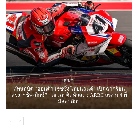
BIKE
ทัพนักบิด “ฮอนด้า เรซซิ่ง ไทยแลนด์” เปิดฉากร้อน
แรง! “ชิพ-มิกซ์” กดเวลาติดหัวแถว ARRC สนาม 4 ที่
มัลดาลิกา