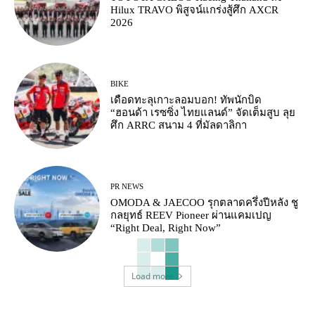
Hilux TRAVO พิสูจน์แกร่งสู้ศึก AXCR
2026
BIKE
เดือดทะลุเกาะลอมบอก! ทัพนักบิด
“ฮอนด้า เรซซิ่ง ไทยแลนด์” จัดเต็มสูบ ลุย
ศึก ARRC สนาม 4 ที่มัลดาลิกา
PR NEWS
OMODA & JAECOO รุกตลาดครึ่งปีหลัง ชู
กลยุทธ์ REEV Pioneer ผ่านแคมเปญ
“Right Deal, Right Now”
Load more