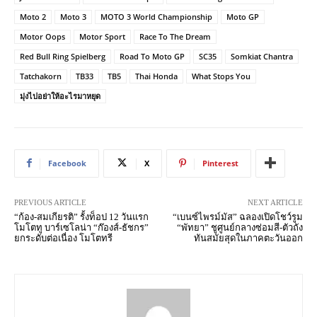
Moto 2
Moto 3
MOTO 3 World Championship
Moto GP
Motor Oops
Motor Sport
Race To The Dream
Red Bull Ring Spielberg
Road To Moto GP
SC35
Somkiat Chantra
Tatchakorn
TB33
TB5
Thai Honda
What Stops You
มุ่งไปอย่าให้อะไรมาหยุด
Facebook
X
Pinterest
PREVIOUS ARTICLE
NEXT ARTICLE
“ก้อง-สมเกียรติ” รั้งท็อป 12 วันแรก
“เบนซ์ไพรม์มัส” ฉลองเปิดโชว์รูม
โมโตทู บาร์เซโลน่า “ก๊องส์-ธัชกร”
“พัทยา” ชูศูนย์กลางซ่อมสี-ตัวถัง
ยกระดับต่อเนื่อง โมโตทรี
ทันสมัยสุดในภาคตะวันออก