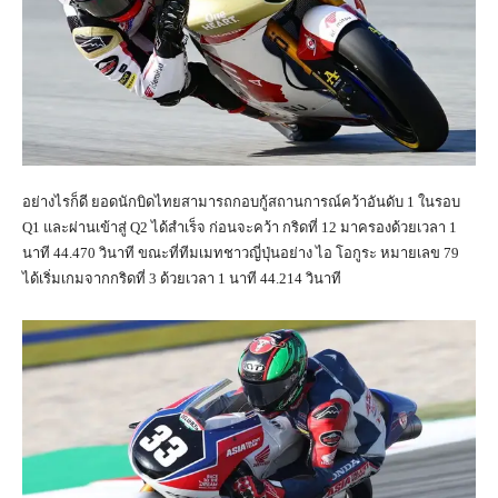
อย่างไรก็ดี ยอดนักบิดไทยสามารถกอบกู้สถานการณ์คว้าอันดับ 1 ในรอบ
Q1 และผ่านเข้าสู่ Q2 ได้สำเร็จ ก่อนจะคว้า กริดที่ 12 มาครองด้วยเวลา 1
นาที 44.470 วินาที ขณะที่ทีมเมทชาวญี่ปุ่นอย่าง ไอ โอกูระ หมายเลข 79
ได้เริ่มเกมจากกริดที่ 3 ด้วยเวลา 1 นาที 44.214 วินาที