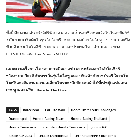
ทั้งนี้ ศึก คาตาลัน กรังด์ปรีซ์ จะดวลความเร็วรอบชิงชนะเลิศในวันอาทิตย์ที่
3 กันยายน เริ่มต้นในรุ่น โมโตทรี 16.00 น. ต่อด้วย โมโตทู 17.15 น. และปิด
ท้ายด้วยรุ่น โมโตจีพี 19.00 น. ตามเวลาประเทศไทย ถ่ายทอดสดทาง
PPTVHD36 และ True Visions SPOTV
แฟนความเร็วชาวไทยสามารถติดตามข่าวสารพร้อมส่งกำลังใจเชียร์
“ก้อง” สมเกียรติ จันทรา ในรุ่นโมโตทู และ “ก๊องส์” ธัชกร บัวศรี ในรุ่นโม
โตทรี และติดตามความเคลื่อนไหวของนักบิดฮอนด้าได้ที่เฟซบุ๊กแฟนเพจ
เรซ ทู เดอะ ดรีม :
Race to The Dream
TAGS
Barcelona
Car Life Way
Don’t Limit Your Challenges
Dundonpai
Honda Racing Team
Honda Racing Thailand
Honda Team Asia
Idemitsu Honda Team Asia
Junior GP
Junior GP 2023
LekLek Dundonpai
Let’s Challenge Your Limit