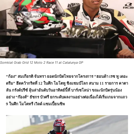
Somkiat Grab Grid 12 Moto 2 Race 11 at Catalunya GP
“
ก้อง” สมเกียรติ จันทรา ยอดนักบิดไทยจากโครงการ “ฮอนด้า เรซ ทู เดอะ
ดรีม” ฮึดคว้ากริดที่
12
ในศึก โมโตทู ชิงแชมป์โลก สนาม
11
รายการ คาตา
ลัน กรังด์ปรีซ์ ลุ้นล่าอันดับวันอาทิตย์นี้ที่ บาร์เซโลน่า ขณะนักบิดรุ่นน้อง
อย่าง “ก๊องส์” ธัชกร บัวศรี ยกระดับผลงานอย่างต่อเนื่องได้เริ่มเกมจากแถว
9
ในศึก โมโตทรี เวิลด์ แชมเปี้ยนชิพ