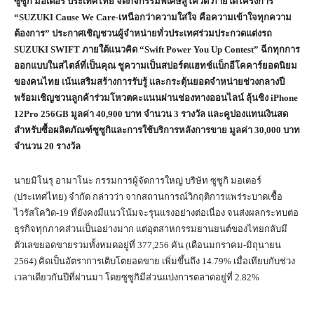
ซูซูกิ มอเตอร์ ประเทศไทย จัดกิจกรรมพิเศษสู้โควิด ภายใต้โครงการ
“
SUZUKI Cause We Care-
เหนือกว่าความใส่ใจ คือความเข้าใจทุกความ
ต้องการ” ประกาศเชิญชวนผู้จำหน่ายทั่วประเทศร่วมประกวดแต่งรถ
SUZUKI SWIFT
ภายใต้แนวคิด “
Swift Power You Up Contest”
ฉีกทุกการ
ออกแบบในสไตล์ที่เป็นคุณ ชูความเป็นสปอร์ตแฮทช์แบ็กอีโคคาร์ยอดนิยม
ของคนไทย เน้นเสริมสร้างการรับรู้ และกระตุ้นยอดจำหน่ายช่วงกลางปี
พร้อมเชิญชวนลูกค้าร่วมโหวตคะแนนผ่านช่องทางออนไลน์ ลุ้นชิง
iPhone
12Pro 256GB
มูลค่า
40,900
บาท จำนวน
3
รางวัล และคูปองแทนเงินสด
สำหรับซื้อผลิตภัณฑ์ซูซูกิและการใช้บริการหลังการขาย มูลค่า
30,000
บาท
จำนวน
20
รางวัล
นายมิโนรุ อามาโนะ กรรมการผู้จัดการใหญ่ บริษัท ซูซูกิ มอเตอร์
(ประเทศไทย) จำกัด กล่าวว่า จากสถานการณ์วิกฤติการแพร่ระบาดเชื้อ
ไวรัสโควิด-19 ที่ยังคงมีแนวโน้มจะรุนแรงอย่างต่อเนื่อง จนส่งผลกระทบต่อ
ธุรกิจทุกภาคส่วนเป็นอย่างมาก แต่อุตสาหกรรมยานยนต์ของไทยกลับมี
ตัวเลขยอดขายรวมทั้งหมดอยู่ที่ 377,256 คัน (เดือนมกราคม-มิถุนายน
2564) คิดเป็นอัตราการเติบโตยอดขาย เพิ่มขึ้นถึง 14.79% เมื่อเทียบกับช่วง
เวลาเดียวกันปีที่ผ่านมา โดยซูซูกิมีส่วนแบ่งการตลาดอยู่ที่ 2.82%