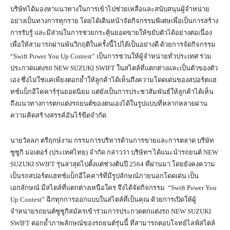
บริษัทได้มองหาแนวทางในการเข้าไปช่วยเหลือและสนับสนุนผู้จำหน่าย
อย่างเป็นทางการทุกราย โดยได้เดินหน้าจัดกิจกรรมพิเศษเพื่อเป็นการสร้าง
การรับรู้ และมีส่วนในการช่วยกระตุ้นยอดขายให้ขยับตัวได้อย่างต่อเนื่อง
เพื่อให้สามารถผ่านพ้นวิกฤติในครั้งนี้ไปได้เป็นอย่างดี ด้วยการจัดกิจกรรม
“Swift Power You Up Contest” เป็นการชวนให้ผู้จำหน่ายทั่วประเทศ ร่วม
ประกวดแต่งรถ NEW SUZUKI SWIFT ในสไตล์ที่แตกต่างและเป็นตัวของตัว
เอง ซึ่งไม่ใช่แค่เพียงตอกย้ำให้ลูกค้าได้เห็นถึงความโดดเด่นของสปอร์ตแฮ
ทช์แบ็กอีโคคาร์รุ่นยอดนิยม แต่ยังเป็นการประชาสัมพันธ์ให้ลูกค้าได้เห็น
ถึงแนวทางการตกแต่งรถยนต์ของตนเองได้ในรูปแบบที่หลากหลายผ่าน
ความคิดสร้างสรรค์อันไร้ขีดจำกัด
นายวัลลภ ตรีฤกษ์งาม กรรมการบริหารด้านการขายและการตลาด บริษัท
ซูซูกิ มอเตอร์ (ประเทศไทย) จำกัด กล่าวว่า บริษัทฯ ได้แนะนำรถยนต์ NEW
SUZUKI SWIFT รุ่นล่าสุดไปตั้งแต่ช่วงต้นปี 2564 ที่ผ่านมา โดยยังคงความ
เป็นรถสปอร์ตแฮทช์แบ็กอีโคคาร์ที่มีรูปลักษณ์ภายนอกโดดเด่น เป็น
เอกลักษณ์ มีสไตล์ที่แตกต่างเหนือใคร จึงได้จัดกิจกรรม “Swift Power You
Up Contest” ฉีกทุกการออกแบบในสไตล์ที่เป็นคุณ ด้วยการเปิดให้ผู้
จำหน่ายรถยนต์ซูซูกิสมัครเข้าร่วมการประกวดตกแต่งรถ NEW SUZUKI
SWIFT ตอกย้ำภาพลักษณ์ของรถยนต์รุ่นนี้ ที่สามารถตอบโจทย์ไลฟ์สไตล์