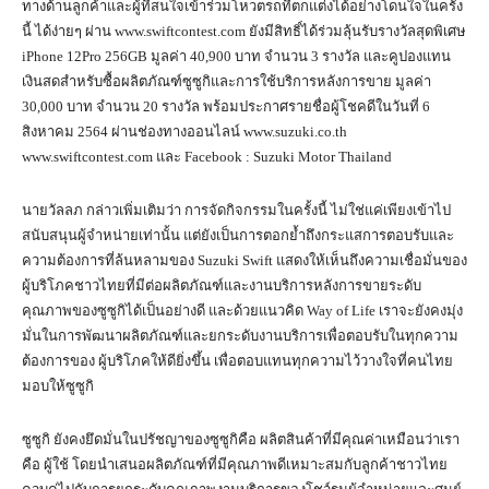
ทางด้านลูกค้าและผู้ที่สนใจเข้าร่วมโหวตรถที่ตกแต่งได้อย่างโดนใจในครั้ง
นี้ ได้ง่ายๆ ผ่าน www.swiftcontest.com ยังมีสิทธิ์ได้ร่วมลุ้นรับรางวัลสุดพิเศษ
iPhone 12Pro 256GB มูลค่า 40,900 บาท จำนวน 3 รางวัล และคูปองแทน
เงินสดสำหรับซื้อผลิตภัณฑ์ซูซูกิและการใช้บริการหลังการขาย มูลค่า
30,000 บาท จำนวน 20 รางวัล พร้อมประกาศรายชื่อผู้โชคดีในวันที่ 6
สิงหาคม 2564 ผ่านช่องทางออนไลน์ www.suzuki.co.th
www.swiftcontest.com และ Facebook : Suzuki Motor Thailand
นายวัลลภ กล่าวเพิ่มเติมว่า การจัดกิจกรรมในครั้งนี้ ไม่ใช่แค่เพียงเข้าไป
สนับสนุนผู้จำหน่ายเท่านั้น แต่ยังเป็นการตอกย้ำถึงกระแสการตอบรับและ
ความต้องการที่ล้นหลามของ Suzuki Swift แสดงให้เห็นถึงความเชื่อมั่นของ
ผู้บริโภคชาวไทยที่มีต่อผลิตภัณฑ์และงานบริการหลังการขายระดับ
คุณภาพของซูซูกิได้เป็นอย่างดี และด้วยแนวคิด Way of Life เราจะยังคงมุ่ง
มั่นในการพัฒนาผลิตภัณฑ์และยกระดับงานบริการเพื่อตอบรับในทุกความ
ต้องการของ ผู้บริโภคให้ดียิ่งขึ้น เพื่อตอบแทนทุกความไว้วางใจที่คนไทย
มอบให้ซูซูกิ
ซูซูกิ ยังคงยึดมั่นในปรัชญาของซูซูกิคือ ผลิตสินค้าที่มีคุณค่าเหมือนว่าเรา
คือ ผู้ใช้ โดยนำเสนอผลิตภัณฑ์ที่มีคุณภาพดีเหมาะสมกับลูกค้าชาวไทย