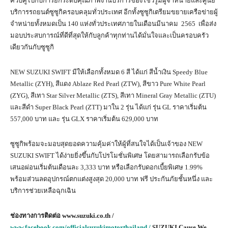
ควบคู่ไปกับการยกระดับคุณภาพงานบริการของโชว์รูมผู้จำหน่ายและศูนย์
บริการรถยนต์ซูซูกิครอบคลุมทั่วประเทศ อีกทั้งซูซูกิเตรียมขยายเครือข่ายผู้
จำหน่ายทั้งหมดเป็น 140 แห่งทั่วประเทศภายในเดือนมีนาคม 2565 เพื่อส่ง
มอบประสบการณ์ที่ดีที่สุดให้กับลูกค้าทุกท่านได้มั่นใจและเป็นครอบครัว
เดียวกันกับซูซูกิ
NEW SUZUKI SWIFT มีให้เลือกทั้งหมด 6 สี ได้แก่ สีน้ำเงิน Speedy Blue
Metallic (ZYH), สีแดง Ablaze Red Pearl (ZTW), สีขาว Pure White Pearl
(ZYG), สีเทา Star Silver Metallic (ZTS), สีเทา Mineral Gray Metallic (ZTU)
และสีดำ Super Black Pearl (ZTT) มาใน 2 รุ่น ได้แก่ รุ่น GL ราคาเริ่มต้น
557,000 บาท และ รุ่น GLX ราคาเริ่มต้น 629,000 บาท
ซูซูกิพร้อมจะมอบสุดยอดความคุ้มค่าให้ผู้ที่สนใจได้เป็นเจ้าของ NEW
SUZUKI SWIFT ได้ง่ายยิ่งขึ้นกับโปรโมชั่นพิเศษ โดยสามารถเลือกรับข้อ
เสนอผ่อนเริ่มต้นเดือนละ 3,333 บาท หรือเลือกรับดอกเบี้ยพิเศษ 1.99%
พร้อมส่วนลดอุปกรณ์ตกแต่งสูงสุด 20,000 บาท ฟรี ประกันภัยชั้นหนึ่ง และ
บริการช่วยเหลือฉุกเฉิน
ช่องทางการติดต่อ
www.suzuki.co.th /
www.facebook.com/officialsuzukimotorthailand /
SUZUKI Cause We