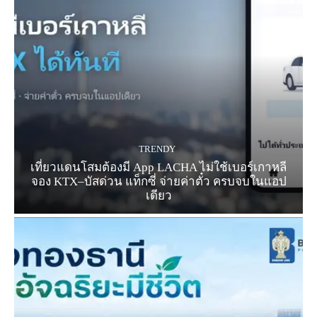
TRENDY
เที่ยวแดนโสมต้องมี App LACHA ไม่ใช้เบอร์เกาหลี
จอง KTX–บัสด่วน แท็กซี่ จ่ายค่าตั๋ว ครบจบในแอป
เดียว