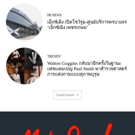
PR NEWS
เอ็กซ์เผิง เปิดโชว์รูม-ศูนย์บริการครบวงจร
‘เอ็กซ์เผิง เพชรเกษม’
TRENDY
Walton Goggins กลับมาอีกครั้งในฐานะ
เฟซแคมเปญ Paul Smith พาสำรวจศาสตร์
การแต่งกายแบบสุภาพบุรุษ
Load more