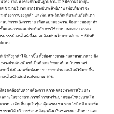
ิ้ง ให้เป็นโครงสร้างพื้นฐานด้าน IT ที่มีความยืดหยุ่น
ลเข้ามาปริมาณมากอย่างมีประสิทธิภาพ เพื่อบริษัทฯ จะ
ามต้องการของลูกค้า และพัฒนาผลิตภัณฑ์ประกันภัยที่แตก
านบริการหลังการขาย เพื่อตอบสนองความต้องการของลูกค้า
วยในขั้นตอนการเคลมประกันภัย การใช้ระบบ Robotic Process
รมธรรม์ออนไลน์ ซึ่งสอดคล้องกับนโยบายหลักของบริษัทที่
มรูปแบบ
ห้เข้าถึงลูกค้าได้มากขึ้น ทั้งช่องทางขายผ่านสาขาธนาคาร ซึ่ง
งทางผ่านพันธมิตรที่เป็นดีลเลอร์รถยนต์และโบรกเกอร์
ากนี้ ยังมีแผนเพิ่มช่องทางการขายผ่านออนไลน์ให้มากขึ้น
่องออนไลน์ในสัดส่วนประมาณ 10%
์ที่สอดคล้องกับความต้องการ สภาพคล่องทางการเงิน และ
อง โดยเฉพาะในช่วงสถานการณ์การแพร่ระบาดของโรคระบาดโค
ชาต 2+จัดเต็ม สุดในรุ่น” คุ้มครอง ชน หาย ไฟไหม้ และเพิ่ม
ดเชยรายได้ บริการช่วยเหลือฉุกเฉิน เงินชดเชยค่าเดินทาง และ