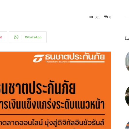
681
0
st
WhatsApp
L