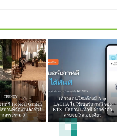
TRENDY
TRENDY
เที่ยวแดนโสมต้องมี App
รนทรี Tropical Garden
LACHA ไม่ใช้เบอร์เกาหลี จอง
สถานที่จัดงานลักชัวรี
KTX–บัสด่วน แท็กซี่ จ่ายค่าตั๋ว
ย่านพระราม 9
ครบจบในแอปเดียว