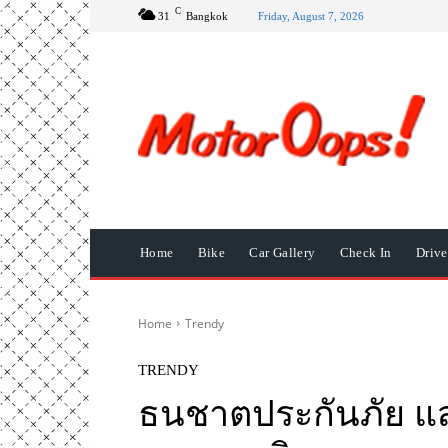
C
31
Bangkok
Friday, August 7, 2026
Home
Bike
Car Gallery
Check In
Driv
Home
Trendy
TRENDY
ธนชาตประกันภัย แ