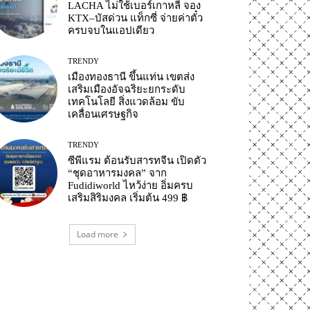
LACHA ไม่ใช้เบอร์เกาหลี จอง
KTX–บัสด่วน แท็กซี่ จ่ายค่าตั๋ว
ครบจบในแอปเดียว
TRENDY
เมืองทองธานี ขึ้นแท่น เขตส่ง
เสริมเมืองอัจฉริยะยกระดับ
เทคโนโลยี สิ่งแวดล้อม ขับ
เคลื่อนเศรษฐกิจ
TRENDY
ซีพีแรม ต้อนรับสารทจีน เปิดตัว
“ชุดอาหารมงคล” จาก
Fudidiworld ไหว้ง่าย อิ่มครบ
เสริมสิริมงคล เริ่มต้น 499 ฿
Load more