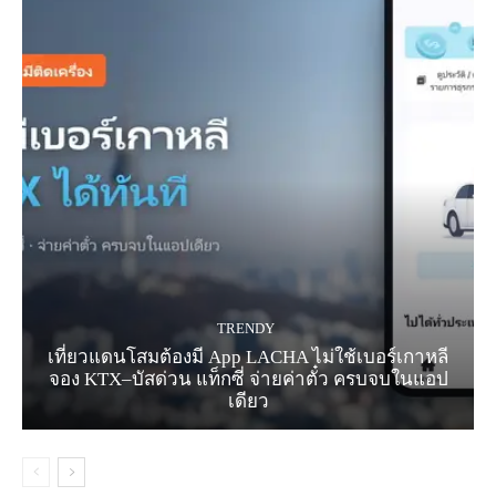
TRENDY
เที่ยวแดนโสมต้องมี App LACHA ไม่ใช้เบอร์เกาหลี
จอง KTX–บัสด่วน แท็กซี่ จ่ายค่าตั๋ว ครบจบในแอป
เดียว