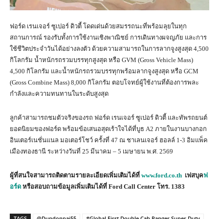
ฟอร์ด เรนเจอร์ ซูเปอร์ ดิวตี้ โดดเด่นด้วยสมรรถนะที่พร้อมลุยในทุก
สถานการณ์ รองรับทั้งการใช้งานเชิงพาณิชย์ การเดินทางผจญภัย และการ
ใช้ชีวิตประจำวันได้อย่างลงตัว ด้วยความสามารถในการลากจูงสูงสุด 4,500
กิโลกรัม น้ำหนักรถรวมบรรทุกสูงสุด หรือ GVM (Gross Vehicle Mass)
4,500 กิโลกรัม และน้ำหนักรถรวมบรรทุกพร้อมลากจูงสูงสุด หรือ GCM
(Gross Combine Mass) 8,000 กิโลกรัม ตอบโจทย์ผู้ใช้งานที่ต้องการพละ
กำลังและความทนทานในระดับสูงสุด
ลูกค้าสามารถชมตัวจริงของรถ ฟอร์ด เรนเจอร์ ซูเปอร์ ดิวตี้ และทัพรถยนต์
ยอดนิยมของฟอร์ด พร้อมข้อเสนอสุดเร้าใจได้ที่บูธ A2 ภายในงานบางกอก
อินเตอร์เนชั่นแนล มอเตอร์โชว์ ครั้งที่ 47 ณ ชาเลนเจอร์ ฮอลล์ 1-3 อิมแพ็ค
เมืองทองธานี ระหว่างวันที่ 25 มีนาคม – 5 เมษายน พ.ศ. 2569
ผู้ที่สนใจสามารถติดตามรายละเอียดเพิ่มเติมได้ที่
www.ford.co.th
เฟสบุค
ฟ
อร์ด
หรือสอบถามข้อมูลเพิ่มเติมได้ที่
Ford Call Center
โทร.
1383
TAGS
@Dundonpai55
#Global First Double Cab Ranger Super Duty