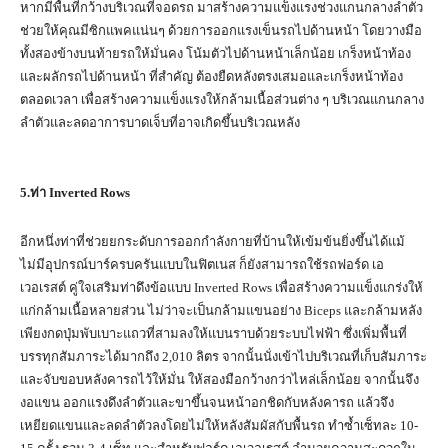
หากมีพื้นที่กว้างบริเวณที่จอดรถ มาสร้างความแข็งแรงช่วงแกนกลางลำตัว
ช่วยให้คุณมีซิกแพคแน่นๆ ด้วยการออกแรงเข็นรถไปด้านหน้า โดยวางมือ
ทั้งสองข้างบนท้ายรถให้มั่นคง โน้มตัวไปด้านหน้าเล็กน้อย เกร็งหน้าท้อง
และผลักรถไปด้านหน้า ที่สำคัญ ต้องยืดหลังตรงเสมอและเกร็งหน้าท้อง
ตลอดเวลา เพื่อสร้างความแข็งแรงให้กล้ามเนื้อส่วนต่าง ๆ บริเวณแกนกลาง
ลำตัวและลดอาการบาดเจ็บที่อาจเกิดขึ้นบริเวณหลัง
5.
ท่า
Inverted Rows
อีกหนึ่งท่าที่ช่วยยกระดับการออกกำลังกายที่บ้านให้เข้มข้นยิ่งขึ้นได้แม้
ไม่มีอุปกรณ์บาร์ครบครันแบบในฟิตเนส ก็ยังสามารถใช้รถฟอร์ด เอ
เวอเรสต์ คู่ใจเสริมท่าดึงข้อแบบ Inverted Rows เพื่อสร้างความแข็งแกร่งให้
แก่กล้ามเนื้อหลายส่วน ไม่ว่าจะเป็นกล้ามแขนอย่าง Biceps และกล้ามหลัง
เพียงกดปุ่มพับเบาะแถวที่สามลงให้แบนราบด้วยระบบไฟฟ้า ซึ่งเพิ่มพื้นที่
บรรทุกสัมภาระได้มากถึง 2,010 ลิตร จากนั้นนั่งเข้าไปบริเวณที่เก็บสัมภาระ
และจับขอบหลังคารถไว้ให้มั่น ให้สองมือกว้างกว่าไหล่เล็กน้อย จากนั้นจึง
งอแขน ออกแรงดึงลำตัวและขาขึ้นจนหน้าอกชิดกับหลังคารถ แล้วจึง
เหยียดแขนและลดลำตัวลงโดยไม่ให้หลังสัมผัสกับพื้นรถ ทำซ้ำเซ็ทละ 10-