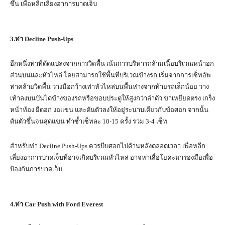
ขึ้น เพื่อหลีกเลี่ยงอาการบาดเจ็บ
3.
ท่า
Decline Push-Ups
อีกหนึ่งท่าที่ดัดแปลงจากการวิดพื้น เน้นการบริหารกล้ามเนื้อบริเวณหน้าอก
ส่วนบนและหัวไหล่ โดยสามารถใช้พื้นที่บริเวณข้างรถ เริ่มจากการเซ็ทอัพ
ท่าคล้ายวิดพื้น วางมือกว้างเท่าหัวไหล่บนพื้นห่างจากท้ายรถเล็กน้อย วาง
เท้าลงบนบันไดข้างของรถหรือขอบประตูให้สูงกว่าลำตัว ขาเหยียดตรง เกร็ง
หน้าท้อง ยืดอก งอแขน และดันตัวลงให้อยู่ระนาบเดียวกับข้อศอก จากนั้น
ดันตัวขึ้นจนสุดแขน ทำซ้ำเซ็ทละ 10-15 ครั้ง รวม 3-4 เซ็ท
สำหรับท่า Decline Push-Ups ควรบีบศอกไปด้านหลังตลอดเวลา เพื่อหลีก
เลี่ยงอาการบาดเจ็บที่อาจเกิดบริเวณหัวไหล่ อาจหาเสื่อโยคะมารองมือเพื่อ
ป้องกันการบาดเจ็บ
4.
ท่า
Car Push with Ford Everest