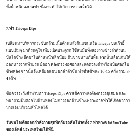
ทิ้งน้ำหนักลงบนเข่า ซึ่งอาจทำให้เกิดการบาดเจ็บได้
7.
ท่า
Triceps Dips
เปลี่ยนท่าบริหารกระชับกล้ามเนื้อด้านหลังต้นแขนหรือ Triceps บนเก้าอี้
แบบเดิมๆ มาที่รถคู่ใจ เพียงเปิดประตูรถ ใช้สันมือทั้งสองวางข้างลำตัวบน
บันไดข้าง ยืดขาไปด้านหน้าเล็กน้อย ต้นขาขนานกับพื้น จากนั้นเลื่อนก้นให้
ออกห่างจากท้ายรถ ยืดอก หลังตรง งอศอกและลดตัวลงต่ำพร้อมบีบศอกไป
ข้างหลัง จากนั้นจึงเหยียดแขน ยกลำตัวขึ้น ทำซ้ำเซ็ทละ 10-15 ครั้ง รวม 3-
4 เซ็ท
ข้อควรระวังสำหรับท่า Triceps Dips ควรเช็คว่าหลังต้องตรงอยู่เสมอ และ
พยายามบีบศอกไปด้านหลัง ไม่กางออกด้านข้างเพราะอาจทำให้เกิดอาการ
บาดเจ็บบริเวณหัวไหล่ได้
รับชมไอเดียออกกำลังกายสุดฟิตกับรถคันโปรดทั้ง
7
ท่าทางช่อง
YouTube
ของเจ็ทส์ ประเทศไทยได้ที่นี่