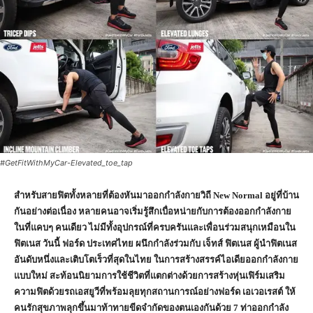
#GetFitWithMyCar-Elevated_toe_tap
สำหรับสายฟิตทั้งหลายที่ต้องหันมาออกกำลังกายวิถี
New Normal
อยู่ที่บ้าน
กันอย่างต่อเนื่อง หลายคนอาจเริ่มรู้สึกเบื่อหน่ายกับการต้องออกกำลังกาย
ในที่แคบๆ คนเดียว ไม่มีทั้งอุปกรณ์ที่ครบครันและเพื่อนร่วมสนุกเหมือนใน
ฟิตเนส วันนี้ ฟอร์ด ประเทศไทย ผนึกกำลังร่วมกับ เจ็ทส์ ฟิตเนส ผู้นำฟิตเนส
อันดับหนึ่งและเติบโตเร็วที่สุดในไทย ในการสร้างสรรค์ไอเดียออกกำลังกาย
แบบใหม่ สะท้อนนิยามการใช้ชีวิตที่แตกต่างด้วยการสร้างหุ่นเฟิร์มเสริม
ความฟิตด้วยรถเอสยูวีที่พร้อมลุยทุกสถานการณ์อย่างฟอร์ด เอเวอเรสต์ ให้
คนรักสุขภาพลุกขึ้นมาท้าทายขีดจำกัดของตนเองกันด้วย
7
ท่าออกกำลัง