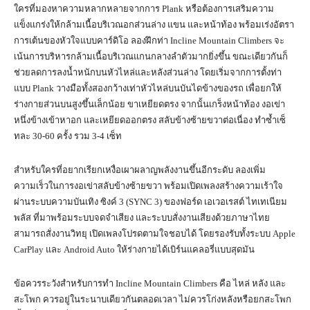
ใครที่มองหาความหลากหลายจากการ Plank หรือต้องการเสริมความ
แข็งแกร่งให้กล้ามเนื้อบริเวณอกส่วนล่าง แขน และหน้าท้อง พร้อมเร่งอัตรา
การเต้นของหัวใจแบบคาร์ดิโอ ลองฝึกท่า Incline Mountain Climbers จะ
เน้นการบริหารกล้ามเนื้อบริเวณแกนกลางลำตัวมากยิ่งขึ้น ขณะเดียวกันก็
ช่วยลดการลงน้ำหนักบนหัวไหล่และหลังส่วนล่าง โดยเริ่มจากการตั้งท่า
แบบ Plank วางมือทั้งสองกว้างเท่าหัวไหล่บนบันไดข้างของรถ เพื่อยกให้
ร่างกายส่วนบนสูงขึ้นเล็กน้อย ขาเหยียดตรง จากนั้นเกร็งหน้าท้อง งอเข่า
หนึ่งข้างเข้าหาอก และเหยียดออกตรง สลับข้างซ้ายขวาต่อเนื่อง ทำซ้ำเซ็
ทละ 30-60 ครั้ง รวม 3-4 เซ็ท
สำหรับใครที่อยากเรียกเหงื่อเผาผลาญพลังงานขึ้นอีกระดับ ลองเพิ่ม
ความเร็วในการงอเข่าสลับข้างซ้ายขวา พร้อมเปิดเพลงสร้างความเร้าใจ
ผ่านระบบความบันเทิง ซิงค์ 3 (SYNC 3) ของฟอร์ด เอเวอเรสต์ ไทเทเนียม
พลัส ที่มาพร้อมระบบจดจำเสียง และระบบสั่งงานเสียงด้วยภาษาไทย
สามารถสั่งงานวิทยุ เปิดเพลงโปรดตามใจชอบได้ โดยรองรับทั้งระบบ Apple
CarPlay และ Android Auto ให้ร่างกายได้เบิร์นแคลอรี่แบบสุดมัน
ข้อควรระวังสำหรับการทำ Incline Mountain Climbers คือ ไหล่ หลัง และ
สะโพก ควรอยู่ในระนาบเดียวกันตลอดเวลา ไม่ควรโก่งหลังหรือยกสะโพก