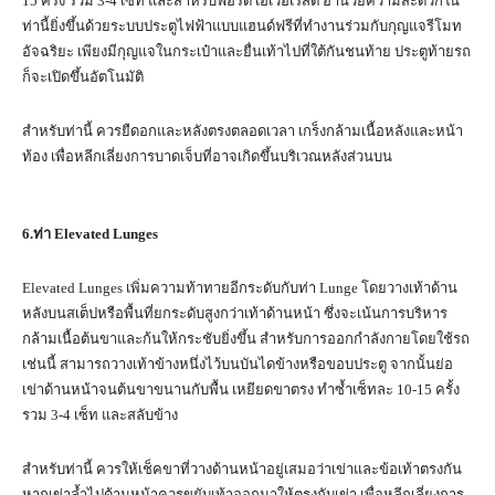
15 ครั้ง รวม 3-4 เซ็ท และสำหรับฟอร์ด เอเวอเรสต์ อำนวยความสะดวกใน
ท่านี้ยิ่งขึ้นด้วยระบบประตูไฟฟ้าแบบแฮนด์ฟรีที่ทำงานร่วมกับกุญแจรีโมท
อัจฉริยะ เพียงมีกุญแจในกระเป๋าและยื่นเท้าไปที่ใต้กันชนท้าย ประตูท้ายรถ
ก็จะเปิดขึ้นอัตโนมัติ
สำหรับท่านี้ ควรยืดอกและหลังตรงตลอดเวลา เกร็งกล้ามเนื้อหลังและหน้า
ท้อง เพื่อหลีกเลี่ยงการบาดเจ็บที่อาจเกิดขึ้นบริเวณหลังส่วนบน
6.
ท่า
Elevated Lunges
Elevated Lunges เพิ่มความท้าทายอีกระดับกับท่า Lunge โดยวางเท้าด้าน
หลังบนสเต็ปหรือพื้นที่ยกระดับสูงกว่าเท้าด้านหน้า ซึ่งจะเน้นการบริหาร
กล้ามเนื้อต้นขาและก้นให้กระชับยิ่งขึ้น สำหรับการออกกำลังกายโดยใช้รถ
เช่นนี้ สามารถวางเท้าข้างหนึ่งไว้บนบันไดข้างหรือขอบประตู จากนั้นย่อ
เข่าด้านหน้าจนต้นขาขนานกับพื้น เหยียดขาตรง ทำซ้ำเซ็ทละ 10-15 ครั้ง
รวม 3-4 เซ็ท และสลับข้าง
สำหรับท่านี้ ควรให้เช็คขาที่วางด้านหน้าอยู่เสมอว่าเข่าและข้อเท้าตรงกัน
หากเข่าล้ำไปด้านหน้าควรขยับเท้าออกมาให้ตรงกับเข่า เพื่อหลีกเลี่ยงการ