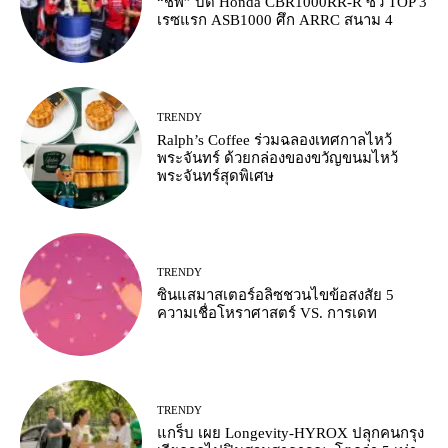
“ชิพ” บิด Honda CBR1000RR-R ซิว TOP 3
เรซแรก ASB1000 ศึก ARRC สนาม 4
TRENDY
Ralph’s Coffee ร่วมฉลองเทศกาลไหว้
พระจันทร์ ด้วยกล่องของขวัญขนมไหว้
พระจันทร์สุดพิเศษ
TRENDY
ซินแสมาสเตอร์อลิซชวนไขข้อสงสัย 5
ความเชื่อโหราศาสตร์ VS. การเดท
TRENDY
แกร็บ เผย Longevity-HYROX ปลุกคนกรุง