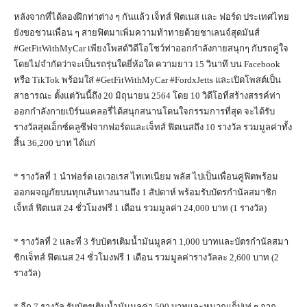
หลังจากที่ได้ลองฝึกท่าต่าง ๆ กันแล้ว เจ็ทส์ ฟิตเนส และ ฟอร์ด ประเทศไทย
ยังขอชวนเพื่อน ๆ สายฟิตมาเพิ่มความท้าทายด้วยชาเลนจ์สุดมันส์
#GetFitWithMyCar เพียงโพสต์วิดีโอโชว์ท่าออกกำลังกายสนุกๆ กับรถคู่ใจ
โดยไม่จำกัดว่าจะเป็นรถรุ่นใดยี่ห้อใด ความยาว 15 วินาที บน Facebook
หรือ TikTok พร้อมใส่ #GetFitWithMyCar #FordxJetts และเปิดโพสต์เป็น
สาธารณะ ตั้งแต่วันนี้ถึง 20 มิถุนายน 2564 โดย 10 วิดีโอที่สร้างสรรค์ท่า
ออกกำลังกายเบิร์นแคลอรี่ได้สนุกสนานโดนใจกรรมการที่สุด จะได้รับ
รางวัลสุดเอ็กซ์คลูซีฟจากฟอร์ดและเจ็ทส์ ฟิตเนสถึง 10 รางวัล รวมมูลค่าทั้ง
สิ้น 36,200 บาท ได้แก่
* รางวัลที่ 1 นำฟอร์ด เอเวอเรส ไทเทเนียม พลัส ไปเป็นเพื่อนคู่ฟิตพร้อม
ออกผจญภัยบนทุกเส้นทางนานถึง 1 สัปดาห์ พร้อมรับบัตรกำนัลสมาชิก
เจ็ทส์ ฟิตเนส 24 ชั่วโมงฟรี 1 เดือน รวมมูลค่า 24,000 บาท (1 รางวัล)
* รางวัลที่ 2 และที่ 3 รับบัตรเติมน้ำมันมูลค่า 1,000 บาทและบัตรกำนัลสมา
ชิกเจ็ทส์ ฟิตเนส 24 ชั่วโมงฟรี 1 เดือน รวมมูลค่ารางวัลละ 2,600 บาท (2
รางวัล)
* อีก 7 รางวัล รับบัตรเติมน้ำมันมูลค่า 500 บาทและหมวกแก็ปเท่ ๆ จาก