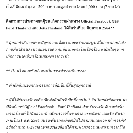
เจ็ทส์ ฟิตเนส มูลค่า 500 บาท รวมมูลค่ารางวัลละ 1,000 บาท (7 รางวัล)
ติดตามการประกาศผลผู้ชนะกิจกรรมผ่านทาง
Official Facebook
ของ
Ford Thailand
และ
JettsThailand
ได้ในวันที่
28
มิถุนายน
2564**
*
ผู้ออกกำลังกายควรมีสุขภาพแข็งแรงและพร้อมสมบูรณ์ในการออกกำลัง
กายที่สาธิต และท่านยอมรับความเสี่ยงและจะไม่เรียกร้องเอาผิดใดๆ หาก
เกิดการบาดเจ็บหรือเหตุแห่งการกระทำ
**
เงื่อนไขและข้อกำหนดในการเข้าร่วมกิจกรรม
*
คำตัดสินของคณะกรรมการถือเป็นที่สิ้นสุดทุกกรณี
*
ผู้ที่ได้รับรางวัลจะต้องติดต่อยืนยันรับสิทธิ์ภายใน
7
วัน โดยส่งข้อความมา
ที่อินบ็อกซ์
Official Facebook – Ford Thailand
สำหรับรางวัลขับรถฟอร์ด
เอเวอร์เรสต์ ให้นัดล่วงหน้าเพื่อตรวจเช็คช่วงเวลาการยืมรถ และรับ-คืนรถ
ภายใน
31
ธ.ค.
2564
วันรับ-คืนรถจะต้องเป็นไปตามวันและเวลาทำการที่ฟ
อร์ดกำหนด ระยะเวลาอาจปรับเปลี่ยนได้ตามมาตรการและสถานการณ์โค