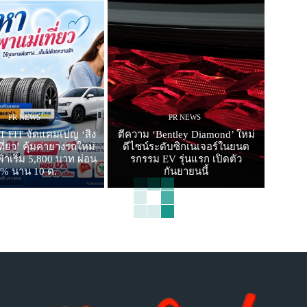
PR NEWS
PR NEWS
 FIT จัดแคมเปญ ‘สิง
ตีความ ‘Bentley Diamond’ ใหม่
ี่ยว’ คุ้มค่ายางรถใหม่
ดีไซน์ระดับซิกเนเจอร์ในยนต
าเริ่ม 5,800 บาท ผ่อน
รกรรม EV รุ่นแรก เปิดตัว
0% นาน 10 ด.
กันยายนนี้