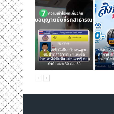
PR NEWS
7 ความเข้าใจผิด “ใบอนุญาต
MMS FAST
ขับขี่รถสาธารณะ”และข้อ
หาพาแม่เท
กำหนดที่ผู้ขับขี่แอปฯ ควรรู้ ก่อน
ยางรถไฟฟ้
ถึงกำหนด 30 ก.ย.69