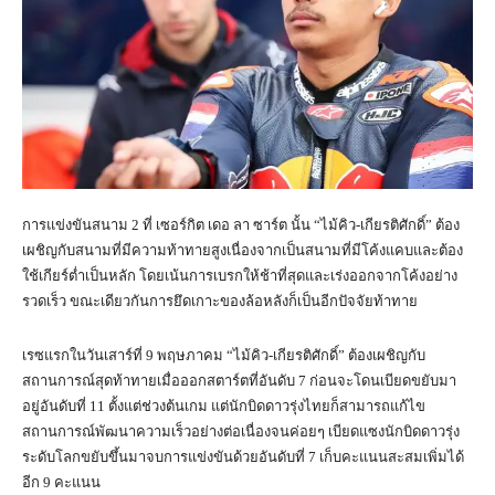
การแข่งขันสนาม 2 ที่ เซอร์กิต เดอ ลา ซาร์ต นั้น “ไม้คิว-เกียรติศักดิ์” ต้อง
เผชิญกับสนามที่มีความท้าทายสูงเนื่องจากเป็นสนามที่มีโค้งแคบและต้อง
ใช้เกียร์ต่ำเป็นหลัก โดยเน้นการเบรกให้ช้าที่สุดและเร่งออกจากโค้งอย่าง
รวดเร็ว ขณะเดียวกันการยึดเกาะของล้อหลังก็เป็นอีกปัจจัยท้าทาย
เรซแรกในวันเสาร์ที่ 9 พฤษภาคม “ไม้คิว-เกียรติศักดิ์” ต้องเผชิญกับ
สถานการณ์สุดท้าทายเมื่อออกสตาร์ตที่อันดับ 7 ก่อนจะโดนเบียดขยับมา
อยู่อันดับที่ 11 ตั้งแต่ช่วงต้นเกม แต่นักบิดดาวรุ่งไทยก็สามารถแก้ไข
สถานการณ์พัฒนาความเร็วอย่างต่อเนื่องจนค่อยๆ เบียดแซงนักบิดดาวรุ่ง
ระดับโลกขยับขึ้นมาจบการแข่งขันด้วยอันดับที่ 7 เก็บคะแนนสะสมเพิ่มได้
อีก 9 คะแนน