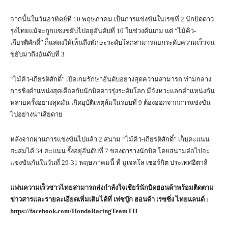
จากนั้นในวันอาทิตย์ที่ 10 พฤษภาคม เป็นการแข่งขันในเรซที่ 2 นักบิดดาว
รุ่งไทยแม้จะถูกแซงขยับไปอยู่อันดับที่ 10 ในช่วงต้นเกม แต่ “ไม้คิว-
เกียรติศักดิ์” ก็แสดงให้เห็นถึงทักษะระดับโลกสามารถยกระดับความเร็วจน
ขยับมาถึงอันดับที่ 3
“ไม้คิว-เกียรติศักดิ์” เปิดเกมรักษาอันดับอย่างสุดความสามารถ ท่ามกลาง
การชิงตำแหน่งสุดเดือดกับนักบิดดาวรุ่งระดับโลก มีจังหวะแลกตำแหน่งกัน
หลายครั้งอย่างสุดมัน เกิดอุบัติเหตุล้มในรอบที่ 9 ต้องออกจากการแข่งขัน
ไปอย่างน่าเสียดาย
หลังจากผ่านการแข่งขันไปแล้ว 2 สนาม “ไม้คิว-เกียรติศักดิ์” เก็บคะแนน
สะสมได้ 34 คะแนน รั้งอยู่อันดับที่ 7 ของตารางนักบิด โดยสนามต่อไปจะ
แข่งขันกันในวันที่ 29-31 พฤษภาคมนี้ ที่ มูเจลโล เซอร์กิต ประเทศอิตาลี
แฟนความเร็วชาวไทยสามารถส่งกำลังใจเชียร์นักบิดฮอนด้าพร้อมติดตาม
ข่าวสารและรายละเอียดเพิ่มเติมได้ที่ เฟซบุ๊ก ฮอนด้า เรซซิ่ง ไทยแลนด์ :
https://facebook.com/HondaRacingTeamTH